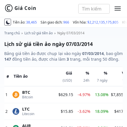
©
Giá Coin
MEN
Tiền ảo:
38,465
Sàn giao dịch:
966
Vốn hóa:
$2,212,135,175,805
Kh
Trang chủ
›
Lịch sử giá tiền ảo
›
Ngày 07/03/2014
Lịch sử giá tiền ảo ngày 07/03/2014
Bảng giá tiền ảo được chụp lại vào ngày
07/03/2014
, bao gồm
147
đồng tiền ảo, được chia làm
3
trang, mỗi trang 50 đồng.
Giá
%
%
Vố
Tiền ảo
#
(USD)
24h
7 ngày
th
BTC
1
$629.15
-4.97%
13.08%
$7,855,
Bitcoin 
LTC
2
$15.85
-3.62%
18.09%
$417,6
Litecoin 
AUR