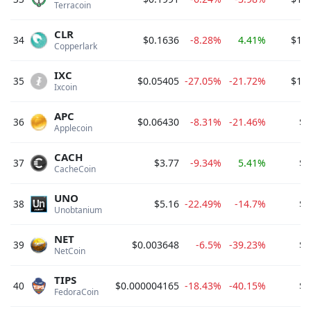
Terracoin 
CLR
34
$0.1636
-8.28%
4.41%
$1,0
Copperlark 
IXC
35
$0.05405
-27.05%
-21.72%
$1,0
Ixcoin 
APC
36
$0.06430
-8.31%
-21.46%
$9
Applecoin 
CACH
37
$3.77
-9.34%
5.41%
$9
CacheCoin 
UNO
38
$5.16
-22.49%
-14.7%
$8
Unobtanium 
NET
39
$0.003648
-6.5%
-39.23%
$8
NetCoin 
TIPS
40
$0.000004165
-18.43%
-40.15%
$7
FedoraCoin 