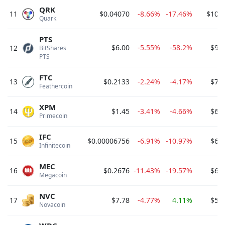
QRK
11
$0.04070
-8.66%
-17.46%
$10,0
Quark 
PTS
$6.00
-5.55%
-58.2%
$9,3
12
BitShares 
PTS 
FTC
13
$0.2133
-2.24%
-4.17%
$7,5
Feathercoin 
XPM
14
$1.45
-3.41%
-4.66%
$6,8
Primecoin 
IFC
15
$0.00006756
-6.91%
-10.97%
$6,1
Infinitecoin 
MEC
16
$0.2676
-11.43%
-19.57%
$6,0
Megacoin 
NVC
17
$7.78
-4.77%
4.11%
$5,6
Novacoin 