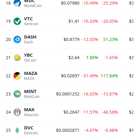
WDC
18
$0.07980
-10.49%
-25.29%
$3,7
WorldCoin 
VTC
19
$1.41
-10.33%
-20.05%
$3,3
Vertcoin 
DASH
20
$0.8779
-12.05%
51.23%
$3,1
Dash 
YBC
21
$2.64
7.89%
-1.65%
$3,0
YbCoin 
MAZA
22
$0.02697
-31.49%
117.84%
$2,8
MAZA 
MINT
23
$0.0001252
-16.03%
-15.67%
$2,3
MintCoin 
MAX
24
$0.2647
-11.57%
-46.58%
$2,1
Maxcoin 
DVC
25
$0.0002871
-4.67%
-6.48%
$1,8
Devcoin 