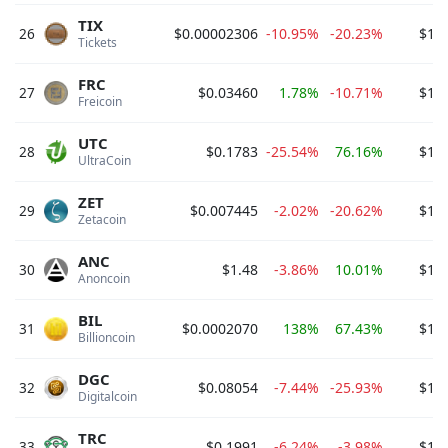
TIX
26
$0.00002306
-10.95%
-20.23%
$1,5
Tickets 
FRC
27
$0.03460
1.78%
-10.71%
$1,3
Freicoin 
UTC
28
$0.1783
-25.54%
76.16%
$1,2
UltraCoin 
ZET
29
$0.007445
-2.02%
-20.62%
$1,1
Zetacoin 
ANC
30
$1.48
-3.86%
10.01%
$1,1
Anoncoin 
BIL
31
$0.0002070
138%
67.43%
$1,1
Billioncoin 
DGC
32
$0.08054
-7.44%
-25.93%
$1,1
Digitalcoin 
TRC
33
$0.1991
-6.24%
-3.98%
$1,1