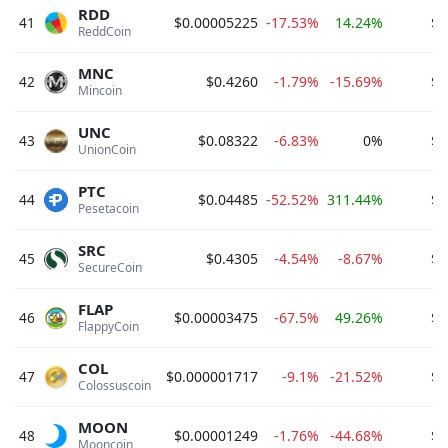
RDD
41
$0.00005225
-17.53%
14.24%
$7
ReddCoin 
MNC
42
$0.4260
-1.79%
-15.69%
$6
Mincoin 
UNC
43
$0.08322
-6.83%
0%
$6
UnionCoin 
PTC
44
$0.04485
-52.52%
311.44%
$6
Pesetacoin 
SRC
45
$0.4305
-4.54%
-8.67%
$5
SecureCoin 
FLAP
46
$0.00003475
-67.5%
49.26%
$5
FlappyCoin 
COL
47
$0.000001717
-9.1%
-21.52%
$5
Colossuscoin 
MOON
48
$0.00001249
-1.76%
-44.68%
$5
Mooncoin 