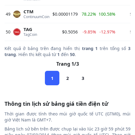
CTM
49
$0.00001179
78.22%
100.58%
$5
ContinuumCoin 
TAG
50
$0.5056
-9.85%
-12.97%
$5
TagCoin 
Kết quả ở bảng trên đang hiển thị
trang 1
trên tổng số
3
trang
. Hiển thị kết quả từ
1
đến
50
.
Trang 1/3
1
2
3
Thông tin lịch sử bảng giá tiền điện tử
Thời gian được tính theo múi giờ quốc tế UTC (GTM0), múi
giờ Việt Nam là GMT+7.
Bảng lịch sử bên trên được chụp lại vào lúc 23 giờ 59 phút 59
giây ngày 07/03/2014 (theo múi giờ quốc tế UTC). Theo giờ