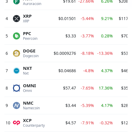
3
$19.61
-27.66%
6.26%
$208,0
Auroracoin 
XRP
4
$0.01501
-5.44%
9.21%
$117,3
XRP 
PPC
5
$3.33
-3.77%
0.28%
$70,6
Peercoin 
DOGE
6
$0.0009276
-8.18%
-13.36%
$53,4
Dogecoin 
NXT
7
$0.04686
-4.8%
4.37%
$46,8
Nxt 
OMNI
8
$57.47
-7.65%
17.36%
$35,6
Omni 
NMC
9
$3.44
-5.39%
4.17%
$28,2
Namecoin 
XCP
10
$4.57
-7.91%
-0.32%
$12,1
Counterparty 