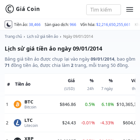
©
Giá Coin
MEN
Tiền ảo:
38,466
Sàn giao dịch:
966
Vốn hóa:
$2,216,650,255,661
Kh
Trang chủ
›
Lịch sử giá tiền ảo
›
Ngày 09/01/2014
Lịch sử giá tiền ảo ngày 09/01/2014
Bảng giá tiền ảo được chụp lại vào ngày
09/01/2014
, bao gồm
71
đồng tiền ảo, được chia làm
2
trang, mỗi trang 50 đồng.
Giá
%
%
Vốn
Tiền ảo
#
(USD)
24h
7 ngày
thị 
BTC
1
$846.86
0.5%
6.18%
$10,365,39
Bitcoin 
LTC
2
$24.43
-0.01%
-4.33%
$604,04
Litecoin 
XRP