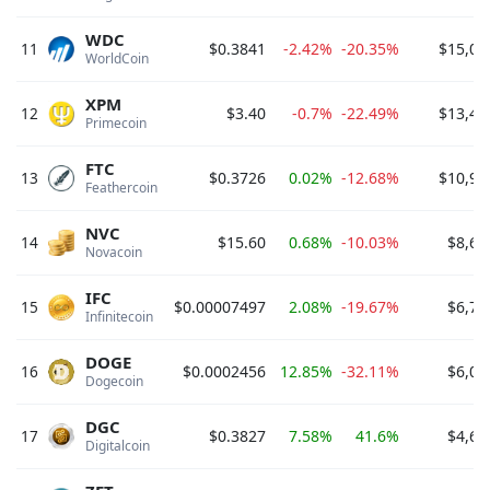
WDC
11
$0.3841
-2.42%
-20.35%
$15,04
WorldCoin 
XPM
12
$3.40
-0.7%
-22.49%
$13,40
Primecoin 
FTC
13
$0.3726
0.02%
-12.68%
$10,90
Feathercoin 
NVC
14
$15.60
0.68%
-10.03%
$8,64
Novacoin 
IFC
15
$0.00007497
2.08%
-19.67%
$6,71
Infinitecoin 
DOGE
16
$0.0002456
12.85%
-32.11%
$6,03
Dogecoin 
DGC
17
$0.3827
7.58%
41.6%
$4,64
Digitalcoin 