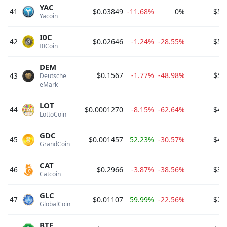
YAC
41
$0.03849
-11.68%
0%
$54
Yacoin 
I0C
42
$0.02646
-1.24%
-28.55%
$53
I0Coin 
DEM
$0.1567
-1.77%
-48.98%
$50
43
Deutsche 
eMark 
LOT
44
$0.0001270
-8.15%
-62.64%
$44
LottoCoin 
GDC
45
$0.001457
52.23%
-30.57%
$42
GrandCoin 
CAT
46
$0.2966
-3.87%
-38.56%
$30
Catcoin 
GLC
47
$0.01107
59.99%
-22.56%
$28
GlobalCoin 
BTE