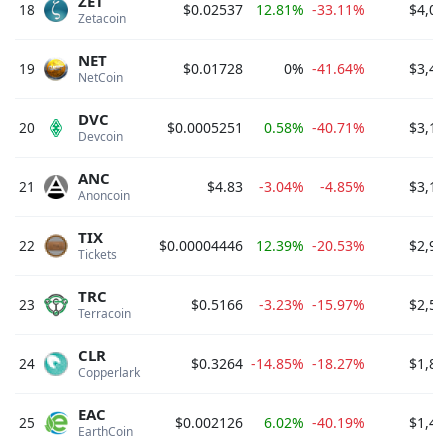
ZET
18
$0.02537
12.81%
-33.11%
$4,04
Zetacoin 
NET
19
$0.01728
0%
-41.64%
$3,42
NetCoin 
DVC
20
$0.0005251
0.58%
-40.71%
$3,18
Devcoin 
ANC
21
$4.83
-3.04%
-4.85%
$3,14
Anoncoin 
TIX
22
$0.00004446
12.39%
-20.53%
$2,97
Tickets 
TRC
23
$0.5166
-3.23%
-15.97%
$2,51
Terracoin 
CLR
24
$0.3264
-14.85%
-18.27%
$1,85
Copperlark 
EAC
25
$0.002126
6.02%
-40.19%
$1,43
EarthCoin 