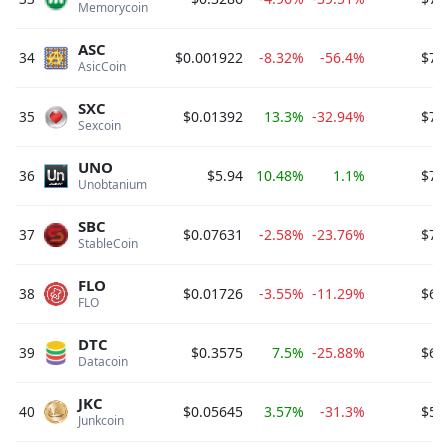
Memorycoin 
ASC
34
$0.001922
-8.32%
-56.4%
$74
AsicCoin 
SXC
35
$0.01392
13.3%
-32.94%
$72
Sexcoin 
UNO
36
$5.94
10.48%
1.1%
$72
Unobtanium 
SBC
37
$0.07631
-2.58%
-23.76%
$71
StableCoin 
FLO
38
$0.01726
-3.55%
-11.29%
$65
FLO 
DTC
39
$0.3575
7.5%
-25.88%
$62
Datacoin 
JKC
40
$0.05645
3.57%
-31.3%
$57
Junkcoin 