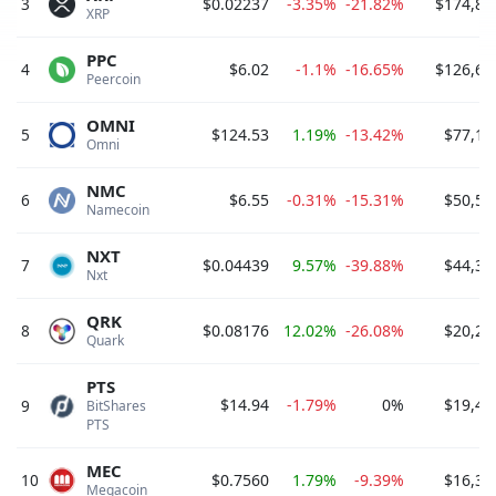
3
$0.02237
-3.35%
-21.82%
$174,87
XRP 
PPC
4
$6.02
-1.1%
-16.65%
$126,60
Peercoin 
OMNI
5
$124.53
1.19%
-13.42%
$77,14
Omni 
NMC
6
$6.55
-0.31%
-15.31%
$50,52
Namecoin 
NXT
7
$0.04439
9.57%
-39.88%
$44,38
Nxt 
QRK
8
$0.08176
12.02%
-26.08%
$20,20
Quark 
PTS
$14.94
-1.79%
0%
$19,47
9
BitShares 
PTS 
MEC
10
$0.7560
1.79%
-9.39%
$16,37
Megacoin 