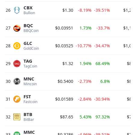
CBX
26
$1.30
-8.19%
-39.51%
$1,21
Bullion 
BQC
27
$0.03951
1.73%
-33.7%
$1,18
BBQCoin 
GLC
28
$0.03525
-10.77%
-34.47%
$1,02
GoldCoin 
TAG
29
$1.32
1.94%
68.49%
$88
TagCoin 
MNC
30
$0.5400
-2.73%
6.8%
$81
Mincoin 
FST
31
$0.01589
-2.84%
-30.94%
$80
Fastcoin 
BTB
32
$87.65
5.43%
97.32%
$79
BitBar 
MMC
33
$0.3286
-4.96%
-39.51%
$78