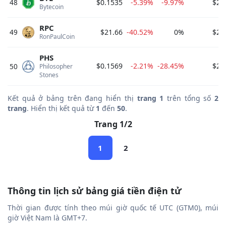
48
$0.1535
-5.39%
-9.97%
$28
Bytecoin 
RPC
49
$21.66
-40.52%
0%
$25
RonPaulCoin 
PHS
$0.1569
-2.21%
-28.45%
$25
50
Philosopher 
Stones 
Kết quả ở bảng trên đang hiển thị
trang 1
trên tổng số
2
trang
. Hiển thị kết quả từ
1
đến
50
.
Trang 1/2
1
2
Thông tin lịch sử bảng giá tiền điện tử
Thời gian được tính theo múi giờ quốc tế UTC (GTM0), múi
giờ Việt Nam là GMT+7.