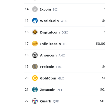
Ixcoin
14
IXC
$
WorldCoin
15
WDC
Digitalcoin
16
DGC
$0.0
Infinitecoin
17
IFC
Anoncoin
18
ANC
$
Freicoin
19
FRC
$
GoldCoin
20
GLC
$0
Zetacoin
21
ZET
$0
Quark
22
QRK