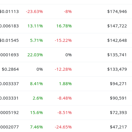
$0.01113
-23.63%
-8%
$174,946
0.006183
13.11%
16.78%
$147,722
$0.01545
5.71%
-15.22%
$142,648
00001693
22.03%
0%
$135,741
$0.2864
0%
-12.28%
$133,479
0.003337
8.41%
1.88%
$94,271
0.003331
2.6%
-8.48%
$90,591
.0005192
15.6%
-8.51%
$72,393
.0002077
7.46%
-24.65%
$47,217