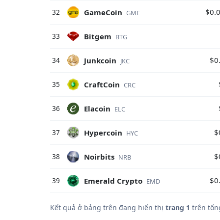
$0.
GameCoin
32
GME
Bitgem
33
BTG
$0
Junkcoin
34
JKC
CraftCoin
35
CRC
Elacoin
36
ELC
$
Hypercoin
37
HYC
$
Noirbits
38
NRB
$0
Emerald Crypto
39
EMD
Kết quả ở bảng trên đang hiển thị
trang 1
trên tổn