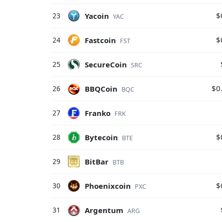
$
Yacoin
23
YAC
$
Fastcoin
24
FST
SecureCoin
25
SRC
$0
BBQCoin
26
BQC
Franko
27
FRK
$
Bytecoin
28
BTE
BitBar
29
BTB
$
Phoenixcoin
30
PXC
Argentum
31
ARG