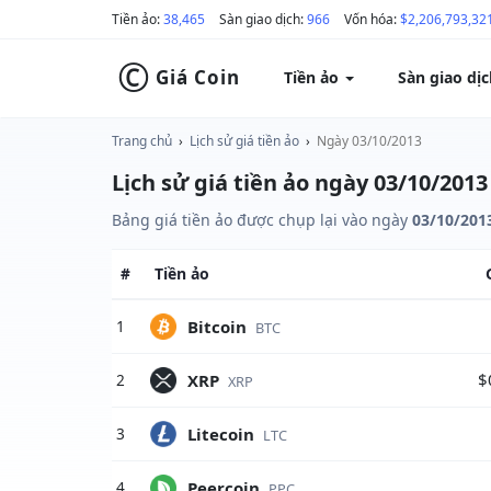
Tiền ảo:
38,465
Sàn giao dịch:
966
Vốn hóa:
$2,206,793,32
©
Giá Coin
Tiền ảo
Sàn giao dị
Trang chủ
›
Lịch sử giá tiền ảo
›
Ngày 03/10/2013
Lịch sử giá tiền ảo ngày 03/10/2013
Bảng giá tiền ảo được chụp lại vào ngày
03/10/201
#
Tiền ảo
Bitcoin
1
BTC
$
XRP
2
XRP
Litecoin
3
LTC
Peercoin
4
PPC