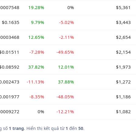
00007548
19.28%
0%
$5,361
$0.1635
9.79%
-5.02%
$3,443
.0003468
12.65%
-2.11%
$2,654
$0.01511
-7.28%
-49.65%
$2,154
$0.08592
37.82%
12.01%
$1,973
0.002473
-11.13%
37.88%
$1,272
0.001977
-8.35%
-48.05%
$1,186
.0009272
0%
-12.21%
$1,082
g số
1 trang
. Hiển thị kết quả từ
1
đến
50
.