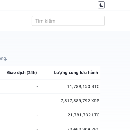
ồng.
Giao dịch
(24h)
Lượng cung
lưu hành
-
11,789,150 BTC
-
7,817,889,792 XRP
-
21,781,792 LTC
-
20,480,964 PPC