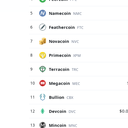
Namecoin
5
NMC
Feathercoin
6
FTC
Novacoin
7
NVC
Primecoin
8
XPM
Terracoin
9
TRC
Megacoin
10
MEC
Bullion
11
CBX
$0.
Devcoin
12
DVC
Mincoin
13
MNC