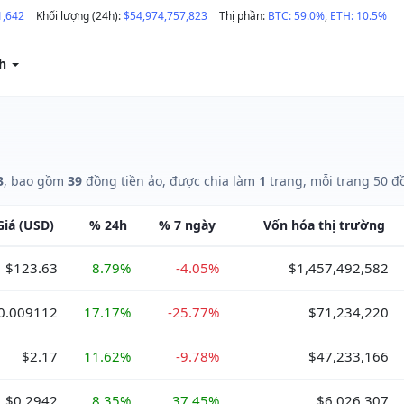
1,642
Khối lượng (24h):
$54,974,757,823
Thị phần:
BTC: 59.0%
,
ETH: 10.5%
ch
3
, bao gồm
39
đồng tiền ảo, được chia làm
1
trang, mỗi trang 50 đ
Giá
(USD)
%
24h
%
7 ngày
Vốn hóa
thị trường
$123.63
8.79%
-4.05%
$1,457,492,582
0.009112
17.17%
-25.77%
$71,234,220
$2.17
11.62%
-9.78%
$47,233,166
$0.2942
8.35%
37.45%
$6,026,307