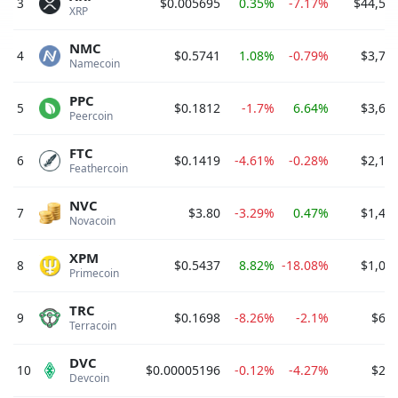
3
$0.005695
0.35%
-7.17%
$44,52
XRP 
NMC
4
$0.5741
1.08%
-0.79%
$3,74
Namecoin 
PPC
5
$0.1812
-1.7%
6.64%
$3,65
Peercoin 
FTC
6
$0.1419
-4.61%
-0.28%
$2,17
Feathercoin 
NVC
7
$3.80
-3.29%
0.47%
$1,46
Novacoin 
XPM
8
$0.5437
8.82%
-18.08%
$1,04
Primecoin 
TRC
9
$0.1698
-8.26%
-2.1%
$622
Terracoin 
DVC
10
$0.00005196
-0.12%
-4.27%
$271
Devcoin 