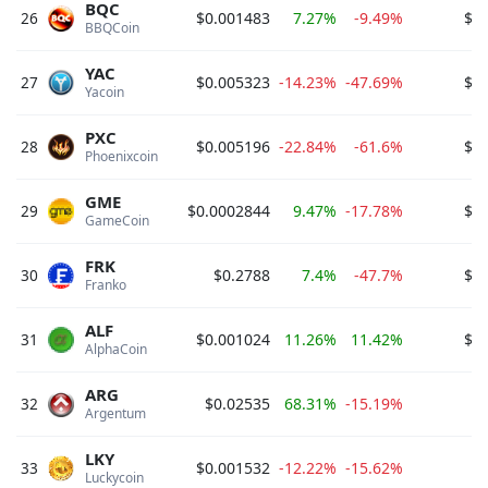
BQC
26
$0.001483
7.27%
-9.49%
$3
BBQCoin 
YAC
27
$0.005323
-14.23%
-47.69%
$3
Yacoin 
PXC
28
$0.005196
-22.84%
-61.6%
$1
Phoenixcoin 
GME
29
$0.0002844
9.47%
-17.78%
$1
GameCoin 
FRK
30
$0.2788
7.4%
-47.7%
$1
Franko 
ALF
31
$0.001024
11.26%
11.42%
$1
AlphaCoin 
ARG
32
$0.02535
68.31%
-15.19%
$
Argentum 
LKY
33
$0.001532
-12.22%
-15.62%
$
Luckycoin 