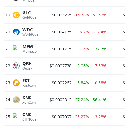
Mincoin 
GLC
19
$0.003295
-15.78%
-51.52%
$8
GoldCoin 
WDC
20
$0.004175
-6.2%
-12.4%
$7
WorldCoin 
MEM
21
$0.001715
-15%
137.7%
$5
Memecoin 
QRK
22
$0.0002738
3.06%
-17.53%
$5
Quark 
FST
23
$0.002262
5.84%
-0.58%
$5
Fastcoin 
XNC
24
$0.0002312
27.24%
56.41%
$4
XenCoin 
CNC
25
$0.007097
-25.27%
-3.28%
$3
CHNCoin 