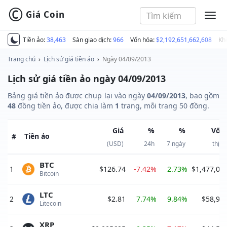
©
Giá Coin
MEN
Tiền ảo:
38,463
Sàn giao dịch:
966
Vốn hóa:
$2,192,651,662,608
Kh
Trang chủ
›
Lịch sử giá tiền ảo
›
Ngày 04/09/2013
Lịch sử giá tiền ảo ngày 04/09/2013
Bảng giá tiền ảo được chụp lại vào ngày
04/09/2013
, bao gồm
48
đồng tiền ảo, được chia làm
1
trang, mỗi trang 50 đồng.
Giá
%
%
Vốn
Tiền ảo
#
(USD)
24h
7 ngày
thị t
BTC
1
$126.74
-7.42%
2.73%
$1,477,01
Bitcoin 
LTC
2
$2.81
7.74%
9.84%
$58,91
Litecoin 
XRP