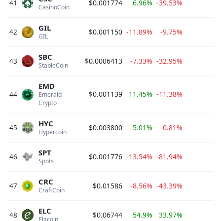
41
$0.001774
6.96%
-39.53%
$
CasinoCoin 
GIL
42
$0.001150
-11.89%
-9.75%
$
GIL 
SBC
43
$0.0006413
-7.33%
-32.95%
$
StableCoin 
EMD
$0.001139
11.45%
-11.38%
$
44
Emerald 
Crypto 
HYC
45
$0.003800
5.01%
-0.81%
$
Hypercoin 
SPT
46
$0.001776
-13.54%
-81.94%
$
Spots 
CRC
47
$0.01586
-8.56%
-43.39%
$
CraftCoin 
ELC
48
$0.06744
54.9%
33.97%
$
Elacoin 