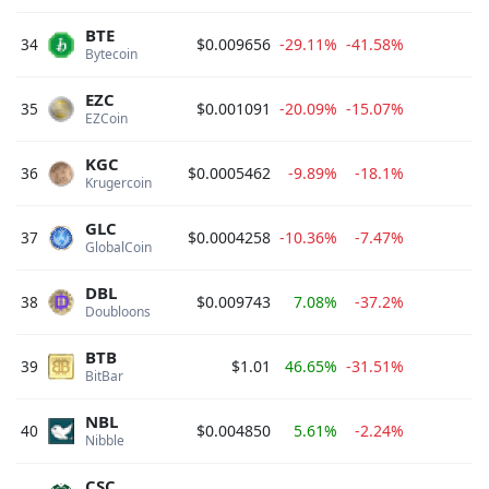
BTE
34
$0.009656
-29.11%
-41.58%
$
Bytecoin 
EZC
35
$0.001091
-20.09%
-15.07%
$
EZCoin 
KGC
36
$0.0005462
-9.89%
-18.1%
$
Krugercoin 
GLC
37
$0.0004258
-10.36%
-7.47%
$
GlobalCoin 
DBL
38
$0.009743
7.08%
-37.2%
$
Doubloons 
BTB
39
$1.01
46.65%
-31.51%
$
BitBar 
NBL
40
$0.004850
5.61%
-2.24%
$
Nibble 
CSC