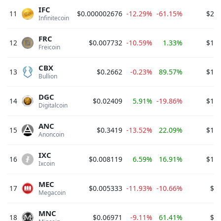
IFC
11
$0.000002676
-12.29%
-61.15%
$204
Infinitecoin 
FRC
12
$0.007732
-10.59%
1.33%
$198
Freicoin 
CBX
13
$0.2662
-0.23%
89.57%
$196
Bullion 
DGC
14
$0.02409
5.91%
-19.86%
$194
Digitalcoin 
ANC
15
$0.3419
-13.52%
22.09%
$149
Anoncoin 
IXC
16
$0.008119
6.59%
16.91%
$123
Ixcoin 
MEC
17
$0.005333
-11.93%
-10.66%
$9
Megacoin 
MNC
18
$0.06971
-9.11%
61.41%
$9