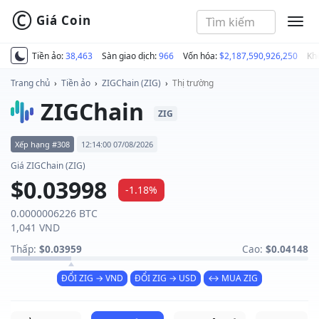
©
Giá Coin
MEN
Tiền ảo:
38,463
Sàn giao dịch:
966
Vốn hóa:
$2,187,590,926,250
Kh
Trang chủ
›
Tiền ảo
›
ZIGChain (ZIG)
›
Thị trường
ZIGChain
ZIG
Xếp hạng #308
12:14:00 07/08/2026
Giá ZIGChain (ZIG)
$0.03998
-1.18%
0.0000006226 BTC
1,041 VND
Thấp:
$0.03959
Cao:
$0.04148
ĐỔI ZIG → VND
ĐỔI ZIG → USD
↔ MUA ZIG