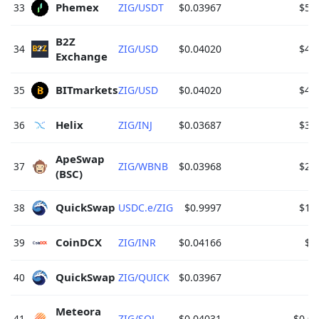
Phemex 
33
ZIG/USDT
$0.03967
$59
B2Z 
34
ZIG/USD
$0.04020
$44
Exchange 
BITmarkets 
35
ZIG/USD
$0.04020
$44
Helix 
36
ZIG/INJ
$0.03687
$37
ApeSwap 
37
ZIG/WBNB
$0.03968
$25
(BSC) 
QuickSwap 
38
USDC.e/ZIG
$0.9997
$17
CoinDCX 
39
ZIG/INR
$0.04166
$1
QuickSwap 
40
ZIG/QUICK
$0.03967
$
Meteora 
41
ZIG/SOL
$0.04031
$0.0