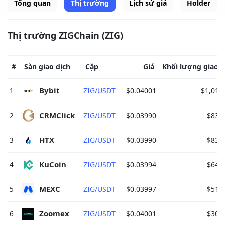
Tổng quan
Thị trường
Lịch sử giá
Holder
Thị trường ZIGChain (ZIG)
#
Sàn giao dịch
Cặp
Giá
Khối lượng giao d
Bybit 
1
ZIG/USDT
$0.04001
$1,010
CRMClick 
2
ZIG/USDT
$0.03990
$834
HTX 
3
ZIG/USDT
$0.03990
$834
KuCoin 
4
ZIG/USDT
$0.03994
$646
MEXC 
5
ZIG/USDT
$0.03997
$510
Zoomex 
6
ZIG/USDT
$0.04001
$303