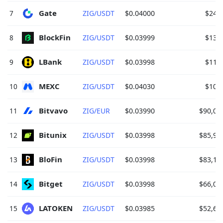
Gate 
7
ZIG/USDT
$0.04000
$243
BlockFin 
8
ZIG/USDT
$0.03999
$139
LBank 
9
ZIG/USDT
$0.03998
$113
MEXC 
10
ZIG/USDT
$0.04030
$105
Bitvavo 
11
ZIG/EUR
$0.03990
$90,06
Bitunix 
12
ZIG/USDT
$0.03998
$85,90
BloFin 
13
ZIG/USDT
$0.03998
$83,17
Bitget 
14
ZIG/USDT
$0.03998
$66,09
LATOKEN 
15
ZIG/USDT
$0.03985
$52,69