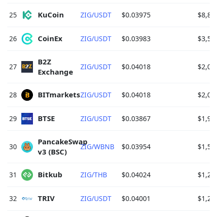
KuCoin 
25
ZIG/USDT
$0.03975
$8,87
CoinEx 
26
ZIG/USDT
$0.03983
$3,57
B2Z 
27
ZIG/USDT
$0.04018
$2,00
Exchange 
BITmarkets 
28
ZIG/USDT
$0.04018
$2,00
BTSE 
29
ZIG/USDT
$0.03867
$1,99
PancakeSwap 
30
ZIG/WBNB
$0.03954
$1,55
v3 (BSC) 
Bitkub 
31
ZIG/THB
$0.04024
$1,29
TRIV 
32
ZIG/USDT
$0.04001
$1,20