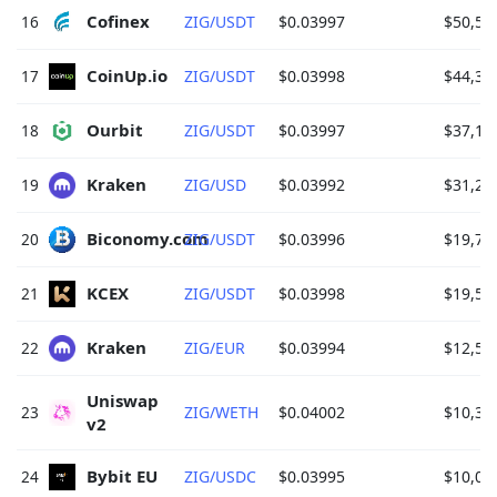
Cofinex 
16
ZIG/USDT
$0.03997
$50,54
CoinUp.io 
17
ZIG/USDT
$0.03998
$44,38
Ourbit 
18
ZIG/USDT
$0.03997
$37,17
Kraken 
19
ZIG/USD
$0.03992
$31,23
Biconomy.com 
20
ZIG/USDT
$0.03996
$19,71
KCEX 
21
ZIG/USDT
$0.03998
$19,54
Kraken 
22
ZIG/EUR
$0.03994
$12,57
Uniswap 
23
ZIG/WETH
$0.04002
$10,38
v2 
Bybit EU 
24
ZIG/USDC
$0.03995
$10,05