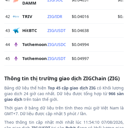
DAMM 
TRIV 
42
ZIG/IDR
$0.04016
$0.0
HitBTC 
43
ZIG/USDT
$0.04638
Tothemoon 
44
ZIG/USDC
$0.04994
Tothemoon 
45
ZIG/USDT
$0.04997
Thông tin thị trường giao dịch ZIGChain (ZIG)
Bảng dữ liệu thể hiện
Top 45 cặp giao dịch ZIG
có Khối lượng
giao dịch 24 giờ cao nhất. Dữ liệu được tổng hợp từ
966 sàn
giao dịch
trên toàn thế giới.
Thời gian ở bảng dữ liệu trên tính theo múi giờ Việt Nam là
GMT+7. Dữ liệu được cập nhật 5 phút / lần.
Theo thông tin cập nhật mới nhất lúc 11:54:10 07/08/2026,
cặp giao dịch
ZIG/USDT
tại sàn
Bybit
đang có khối lượng giao