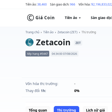
Tiền ảo:
38,460
Sàn giao dịch:
966
Vốn hóa:
$2,196,833,02
©
Giá Coin
Tiền ảo
Sàn giao dị
Trang chủ
›
Tiền ảo
›
Zetacoin (ZET)
›
Thị trường
Zetacoin
ZET
Xếp hạng #5447
04:34:00 07/08/2026
Vốn hóa thị trường:
-
Thay đổi
1h:
0%
Tổng quan
Thị trường
Lịch sử giá