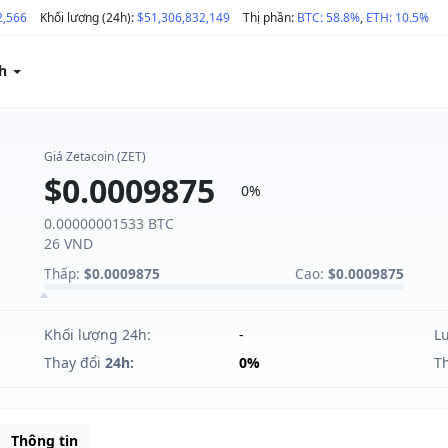
2,566
Khối lượng (24h):
$51,306,832,149
Thị phần:
BTC: 58.8%
,
ETH: 10.5%
ch
Giá Zetacoin (ZET)
$0.0009875
0%
0.00000001533 BTC
26 VND
Thấp:
$0.0009875
Cao:
$0.0009875
Khối lượng 24h:
-
L
Thay đổi
24h:
0%
T
Thông tin