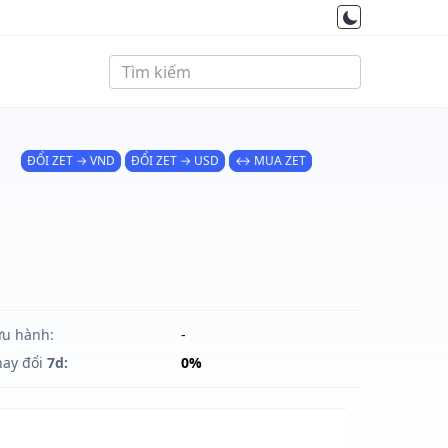
ĐỔI ZET → VND
ĐỔI ZET → USD
↔ MUA ZET
ưu hành:
-
hay đổi
7d:
0%