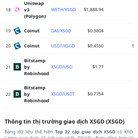
Uniswap 
v3 
WETH/XSGD
$1,888.94
18
(Polygon) 
Coinut 
19
DAI/XSGD
$0.3804
$
Coinut 
20
USDT/XSGD
$0.4550
$0
Bitstamp 
by 
XSGD/USD
$1.77
21
Robinhood 
Bitstamp 
by 
XSGD/USDT
$0.7754
22
Robinhood 
Thông tin thị trường giao dịch XSGD (XSGD)
Bảng dữ liệu thể hiện
Top 22 cặp giao dịch XSGD
có Khối
lượng giao dịch 24 giờ cao nhất. Dữ liệu được tổng hợp từ