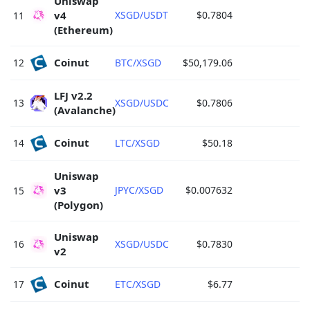
Uniswap 
v4 
XSGD/USDT
$0.7804
11
(Ethereum) 
Coinut 
12
BTC/XSGD
$50,179.06
LFJ v2.2 
13
XSGD/USDC
$0.7806
(Avalanche) 
Coinut 
14
LTC/XSGD
$50.18
Uniswap 
v3 
JPYC/XSGD
$0.007632
15
(Polygon) 
Uniswap 
16
XSGD/USDC
$0.7830
v2 
Coinut 
17
ETC/XSGD
$6.77