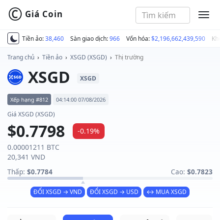
©
Giá Coin
MEN
Tiền ảo:
38,460
Sàn giao dịch:
966
Vốn hóa:
$2,196,662,439,590
Kh
Trang chủ
›
Tiền ảo
›
XSGD (XSGD)
›
Thị trường
XSGD
XSGD
Xếp hạng #812
04:14:00 07/08/2026
Giá XSGD (XSGD)
$0.7798
-0.19%
0.00001211 BTC
20,341 VND
Thấp:
$0.7784
Cao:
$0.7823
ĐỔI XSGD → VND
ĐỔI XSGD → USD
↔ MUA XSGD