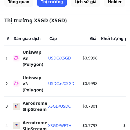
Tổng quan
Thị trường
Lịch sử giá
Holder
Thị trường XSGD (XSGD)
#
Sàn giao dịch
Cặp
Giá
Khối lượng gi
Uniswap 
v3 
USDC/XSGD
$0.9998
$
1
(Polygon) 
Uniswap 
v3 
USDC.e/XSGD
$0.9998
$
2
(Polygon) 
Aerodrome 
3
XSGD/USDC
$0.7801
$
SlipStream 
Aerodrome 
4
XSGD/WETH
$0.7793
$46
SlipStream 