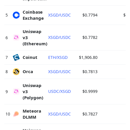
Coinbase 
5
XSGD/USDC
$0.7794
$24
Exchange 
Uniswap 
v3 
XSGD/USDC
$0.7782
$7
6
(Ethereum) 
Coinut 
7
ETH/XSGD
$1,906.80
$6
Orca 
8
XSGD/USDC
$0.7813
$2
Uniswap 
v3 
USDC/XSGD
$0.9999
$2
9
(Polygon) 
Meteora 
10
XSGD/USDC
$0.7827
$1
DLMM 