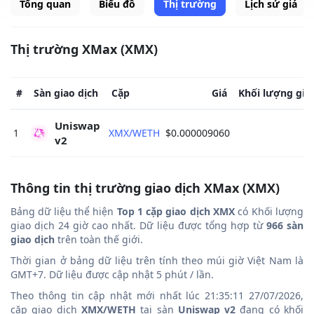
Tổng quan
Biểu đồ
Thị trường
Lịch sử giá
Thị trường XMax (XMX)
#
Sàn giao dịch
Cặp
Giá
Khối lượng gia
Uniswap 
1
XMX/WETH
$0.000009060
v2 
Thông tin thị trường giao dịch XMax (XMX)
Bảng dữ liệu thể hiện
Top 1 cặp giao dịch XMX
có Khối lượng
giao dịch 24 giờ cao nhất. Dữ liệu được tổng hợp từ
966 sàn
giao dịch
trên toàn thế giới.
Thời gian ở bảng dữ liệu trên tính theo múi giờ Việt Nam là
GMT+7. Dữ liệu được cập nhật 5 phút / lần.
Theo thông tin cập nhật mới nhất lúc 21:35:11 27/07/2026,
cặp giao dịch
XMX/WETH
tại sàn
Uniswap v2
đang có khối