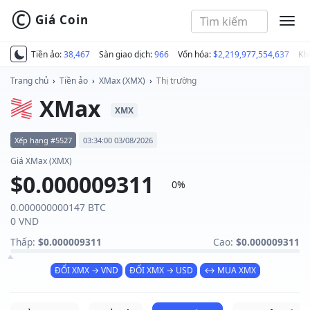
©
Giá Coin
MEN
Tiền ảo:
38,467
Sàn giao dịch:
966
Vốn hóa:
$2,219,977,554,637
Kh
Trang chủ
›
Tiền ảo
›
XMax (XMX)
›
Thị trường
XMax
XMX
Xếp hạng #5527
03:34:00 03/08/2026
Giá XMax (XMX)
$0.000009311
0%
0.000000000147 BTC
0 VND
Thấp:
$0.000009311
Cao:
$0.000009311
ĐỔI XMX → VND
ĐỔI XMX → USD
↔ MUA XMX