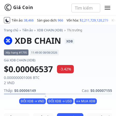
©
Giá Coin
MEN
Tiền ảo:
38,466
Sàn giao dịch:
966
Vốn hóa:
$2,211,729,120,279
Kh
Trang chủ
›
Tiền ảo
›
XDB CHAIN (XDB)
›
Thị trường
XDB CHAIN
XDB
Xếp hạng #1795
11:49:00 08/08/2026
Giá XDB CHAIN (XDB)
$0.00006537
-3.42%
0.000000001006 BTC
2 VND
Thấp:
$0.00006149
Cao:
$0.00007155
ĐỔI XDB → VND
ĐỔI XDB → USD
↔ MUA XDB