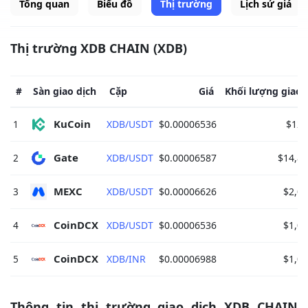
Tổng quan
Biểu đồ
Thị trường
Lịch sử giá
Thị trường XDB CHAIN (XDB)
#
Sàn giao dịch
Cặp
Giá
Khối lượng giao 
KuCoin 
1
XDB/USDT
$0.00006536
$124
Gate 
2
XDB/USDT
$0.00006587
$14,89
MEXC 
3
XDB/USDT
$0.00006626
$2,02
CoinDCX 
4
XDB/USDT
$0.00006536
$1,04
CoinDCX 
5
XDB/INR
$0.00006988
$1,00
Thông tin thị trường giao dịch XDB CHAIN