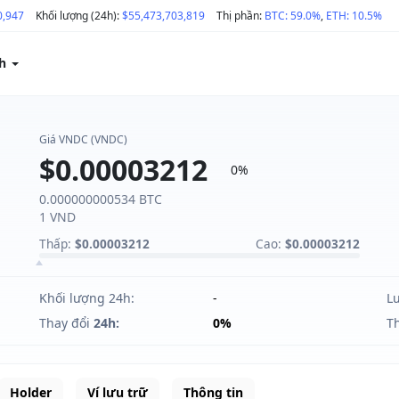
0,947
Khối lượng (24h):
$55,473,703,819
Thị phần:
BTC: 59.0%
,
ETH: 10.5%
ch
Giá VNDC (VNDC)
$0.00003212
0%
0.000000000534 BTC
1 VND
Thấp:
$0.00003212
Cao:
$0.00003212
Khối lượng 24h:
-
L
Thay đổi
24h:
0%
T
Holder
Ví lưu trữ
Thông tin