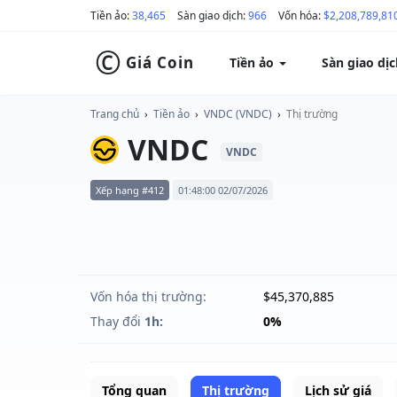
Tiền ảo:
38,465
Sàn giao dịch:
966
Vốn hóa:
$2,208,789,81
©
Giá Coin
Tiền ảo
Sàn giao dị
Trang chủ
›
Tiền ảo
›
VNDC (VNDC)
›
Thị trường
VNDC
VNDC
Xếp hạng #412
01:48:00 02/07/2026
Vốn hóa thị trường:
$45,370,885
Thay đổi
1h:
0%
Tổng quan
Thị trường
Lịch sử giá