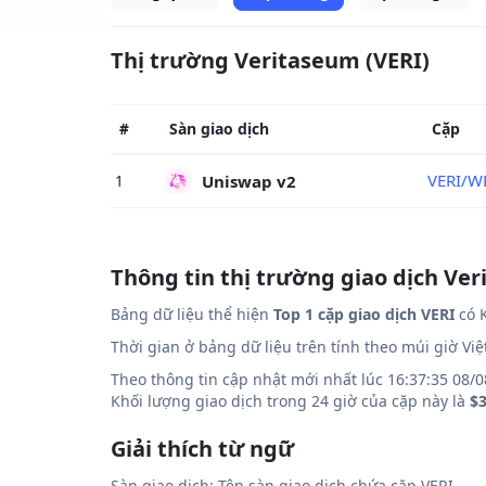
Thị trường Veritaseum (VERI)
#
Sàn giao dịch
Cặp
VERI/W
Uniswap v2
1
Thông tin thị trường giao dịch Ver
Bảng dữ liệu thể hiện
Top 1 cặp giao dịch VERI
có K
Thời gian ở bảng dữ liệu trên tính theo múi giờ Vi
Theo thông tin cập nhật mới nhất lúc 16:37:35 08/0
Khối lượng giao dịch trong 24 giờ của cặp này là
$3
Giải thích từ ngữ
Sàn giao dịch: Tên sàn giao dịch chứa cặp VERI.