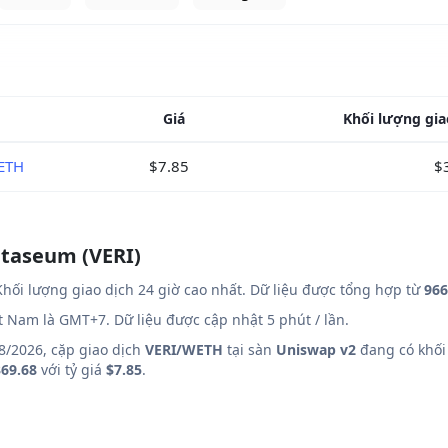
Giá
Khối lượng gia
ETH
$7.85
$
itaseum (VERI)
hối lượng giao dịch 24 giờ cao nhất. Dữ liệu được tổng hợp từ
966
ệt Nam là GMT+7. Dữ liệu được cập nhật 5 phút / lần.
8/2026, cặp giao dịch
VERI/WETH
tại sàn
Uniswap v2
đang có khối 
69.68
với tỷ giá
$7.85
.