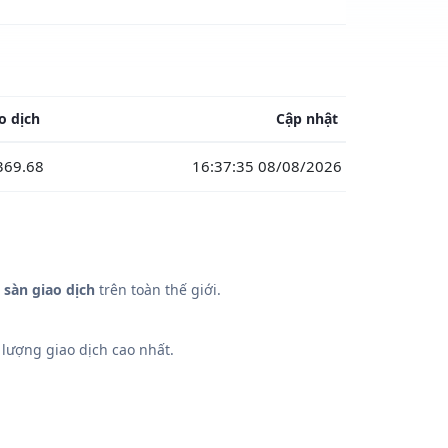
o dịch
Cập nhật
369.68
16:37:35 08/08/2026
 sàn giao dịch
trên toàn thế giới.
lượng giao dịch cao nhất.