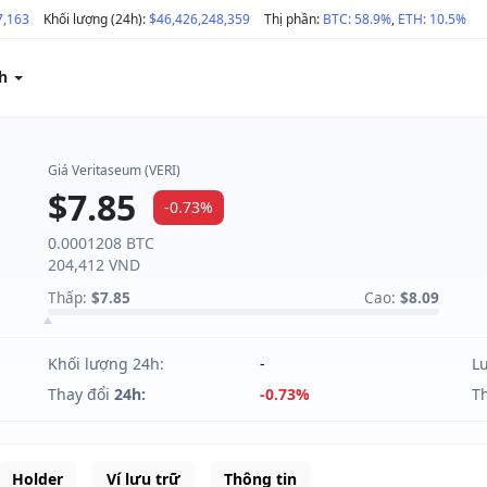
7,163
Khối lượng (24h):
$46,426,248,359
Thị phần:
BTC: 58.9%
,
ETH: 10.5%
ch
Giá Veritaseum (VERI)
$7.85
-0.73%
0.0001208 BTC
204,412 VND
Thấp:
$7.85
Cao:
$8.09
Khối lượng 24h:
-
L
Thay đổi
24h:
-0.73%
T
Holder
Ví lưu trữ
Thông tin