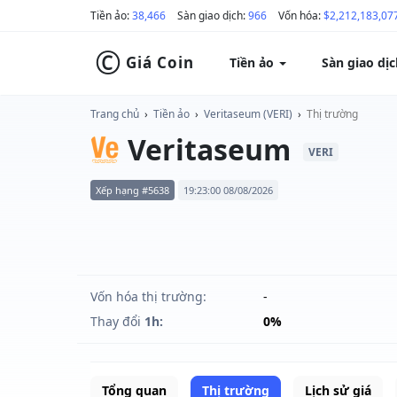
Tiền ảo:
38,466
Sàn giao dịch:
966
Vốn hóa:
$2,212,183,07
©
Giá Coin
Tiền ảo
Sàn giao dị
Trang chủ
›
Tiền ảo
›
Veritaseum (VERI)
›
Thị trường
Veritaseum
VERI
Xếp hạng #5638
19:23:00 08/08/2026
Vốn hóa thị trường:
-
Thay đổi
1h:
0%
Tổng quan
Thị trường
Lịch sử giá