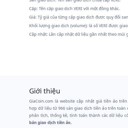
Cặp: Tên cặp giao dịch VERI với một đồng khác.
Giá: Tỷ giá của từng cặp giao dịch được quy đổi sa
Khối lượng giao dịch (volume): là số VERI được gia
Cập nhật: Lần cập nhật dữ liệu gần nhất theo múi
Giới thiệu
GiaCoin.com là website cập nhật giá tiền ảo trên
hợp dữ liệu từ 966 sàn giao dịch tiền ảo trên toàn
phân tích, thống kê, tính toán thành các dữ liệu c
bán giao dịch tiền ảo.