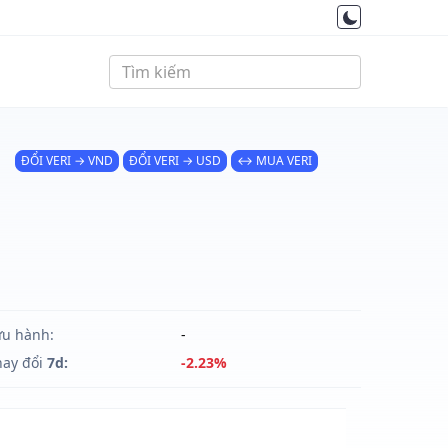
ĐỔI VERI → VND
ĐỔI VERI → USD
↔ MUA VERI
ưu hành:
-
hay đổi
7d:
-2.23%