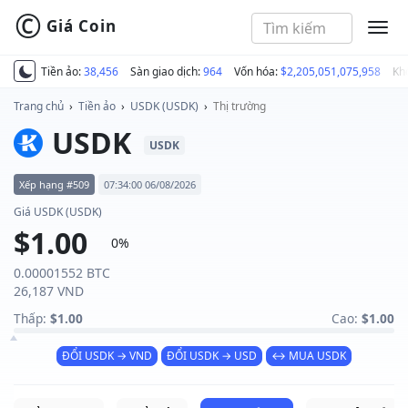
©
Giá Coin
MEN
Tiền ảo:
38,456
Sàn giao dịch:
964
Vốn hóa:
$2,205,051,075,958
Kh
Trang chủ
›
Tiền ảo
›
USDK (USDK)
›
Thị trường
USDK
USDK
Xếp hạng #509
07:34:00 06/08/2026
Giá USDK (USDK)
$1.00
0%
0.00001552 BTC
26,187 VND
Thấp:
$1.00
Cao:
$1.00
ĐỔI USDK → VND
ĐỔI USDK → USD
↔ MUA USDK