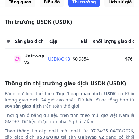
Tổng quan
Biểu đồ
Thị trường
Lịch sử giá
Thị trường USDK (USDK)
#
Sàn giao dịch
Cặp
Giá
Khối lượng giao dịch
Uniswap 
1
USDK/OKB
$0.9854
$76.84
v2 
Thông tin thị trường giao dịch USDK (USDK)
Bảng dữ liệu thể hiện
Top 1 cặp giao dịch USDK
có Khối
lượng giao dịch 24 giờ cao nhất. Dữ liệu được tổng hợp từ
964 sàn giao dịch
trên toàn thế giới.
Thời gian ở bảng dữ liệu trên tính theo múi giờ Việt Nam là
GMT+7. Dữ liệu được cập nhật 5 phút / lần.
Theo thông tin cập nhật mới nhất lúc 07:24:35 04/08/2026,
cặp giao dịch
USDK/OKB
tại sàn
Uniswap v2
đang có khối