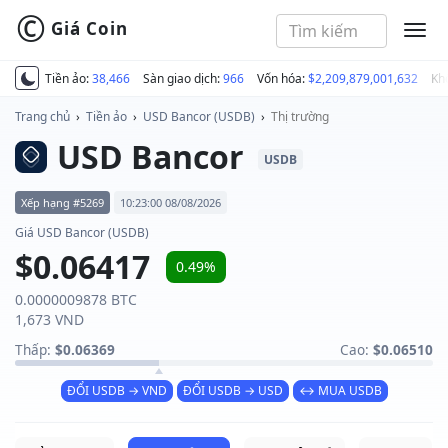
©
Giá Coin
MEN
Tiền ảo:
38,466
Sàn giao dịch:
966
Vốn hóa:
$2,209,879,001,632
Kh
Trang chủ
›
Tiền ảo
›
USD Bancor (USDB)
›
Thị trường
USD Bancor
USDB
Xếp hạng #5269
10:23:00 08/08/2026
Giá USD Bancor (USDB)
$0.06417
0.49%
0.0000009878 BTC
1,673 VND
Thấp:
$0.06369
Cao:
$0.06510
ĐỔI USDB → VND
ĐỔI USDB → USD
↔ MUA USDB