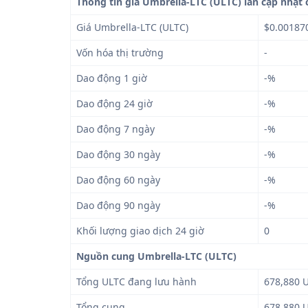
Thông tin giá Umbrella-LTC (ULTC) lần cập nhật 
Giá Umbrella-LTC (ULTC)
$0.00187
Vốn hóa thị trường
-
Dao động 1 giờ
-%
Dao động 24 giờ
-%
Dao động 7 ngày
-%
Dao động 30 ngày
-%
Dao động 60 ngày
-%
Dao động 90 ngày
-%
Khối lượng giao dịch 24 giờ
0
Nguồn cung Umbrella-LTC (ULTC)
Tổng ULTC đang lưu hành
678,880 
Tổng cung
678,880 