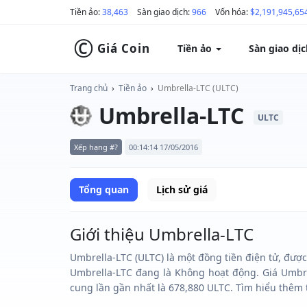
Tiền ảo:
38,463
Sàn giao dịch:
966
Vốn hóa:
$2,191,945,65
©
Giá Coin
Tiền ảo
Sàn giao dị
Trang chủ
›
Tiền ảo
›
Umbrella-LTC (ULTC)
Umbrella-LTC
ULTC
Xếp hạng #?
00:14:14 17/05/2016
Tổng quan
Lịch sử giá
Giới thiệu Umbrella-LTC
Umbrella-LTC (ULTC) là một đồng tiền điện tử, được
Umbrella-LTC đang là Không hoạt động. Giá Umbre
cung lần gần nhất là 678,880 ULTC. Tìm hiểu thêm 