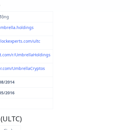
)
động
umbrella.holdings
lockexperts.com/ultc
it.com/r/UmbrellaHoldings
ter.com/UmbrellaCryptos
08/2014
05/2016
 (ULTC)