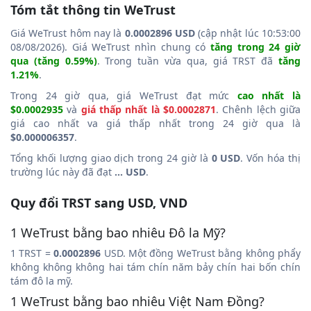
Tóm tắt thông tin WeTrust
Giá WeTrust hôm nay là
0.0002896 USD
(cập nhật lúc 10:53:00
08/08/2026). Giá WeTrust nhìn chung có
tăng trong 24 giờ
qua (tăng 0.59%)
. Trong tuần vừa qua, giá TRST đã
tăng
1.21%
.
Trong 24 giờ qua, giá WeTrust đạt mức
cao nhất là
$0.0002935
và
giá thấp nhất là $0.0002871
. Chênh lệch giữa
giá cao nhất va giá thấp nhất trong 24 giờ qua là
$0.000006357
.
Tổng khối lượng giao dịch trong 24 giờ là
0 USD
. Vốn hóa thị
trường lúc này đã đạt
... USD
.
Quy đổi TRST sang USD, VND
1 WeTrust bằng bao nhiêu Đô la Mỹ?
1 TRST =
0.0002896
USD. Một đồng WeTrust bằng không phẩy
không không không hai tám chín năm bảy chín hai bốn chín
tám đô la mỹ.
1 WeTrust bằng bao nhiêu Việt Nam Đồng?