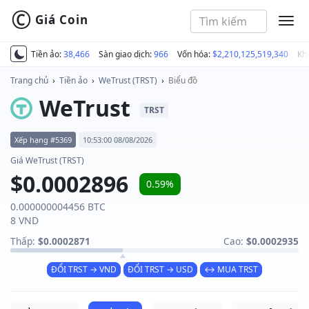
©
Giá Coin
MEN
Tiền ảo:
38,466
Sàn giao dịch:
966
Vốn hóa:
$2,210,125,519,340
Kh
Trang chủ
›
Tiền ảo
›
WeTrust (TRST)
›
Biểu đồ
WeTrust
TRST
Xếp hạng #5369
10:53:00 08/08/2026
Giá WeTrust (TRST)
$0.0002896
0.59%
0.000000004456 BTC
8 VND
Thấp:
$0.0002871
Cao:
$0.0002935
ĐỔI TRST → VND
ĐỔI TRST → USD
↔ MUA TRST