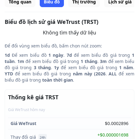
Tổng quan
Biểu đồ
Thị trường
Lịch sử giá
Biểu đồ lịch sử giá WeTrust (TRST)
Không tìm thấy dữ liệu
Để đổi vùng xem biểu đồ, bấm chọn nút zoom:
1d
Để xem biểu đồ
1 ngày
.
7d
để xem biểu đồ giá trong
1
tuần
.
1m
để xem biểu đồ giá trong
1 tháng
.
3m
để xem biểu
đồ giá trong
3 tháng
.
1y
để xem biểu đồ giá trong
1 năm
.
YTD
để xem biểu đồ giá trong
năm này (2026
.
ALL
để xem
biểu đồ giá trong
toàn thời gian
.
Thống kê giá TRST
Giá WeTrust hôm nay
Giá WeTrust
$0.0002896
+$0.000001698
Thay đổi giá
24h