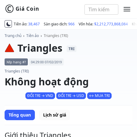
©
Giá Coin
MEN
Tiền ảo:
38,467
Sàn giao dịch:
966
Vốn hóa:
$2,212,773,868,084
Kh
Trang chủ
›
Tiền ảo
›
Triangles (TRI)
Triangles
TRI
Xếp hạng #?
04:29:00 07/02/2019
Triangles (TRI)
Không hoạt động
ĐỔI TRI → VND
ĐỔI TRI → USD
↔ MUA TRI
Tổng quan
Lịch sử giá
Giới thiệu Triangles