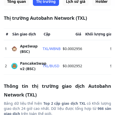
Tổng quan
Thị trường
Lịch sử giá
Holder
Thị trường Autobahn Network (TXL)
#
Sàn giao dịch
Cặp
Giá
Khối lượng giao 
ApeSwap 
1
TXL/WBNB
$0.0002956
$0
(BSC) 
PancakeSwap 
2
TXL/BUSD
$0.0002952
$0
v2 (BSC) 
Thông tin thị trường giao dịch Autobahn
Network (TXL)
Bảng dữ liệu thể hiện
Top 2 cặp giao dịch TXL
có Khối lượng
giao dịch 24 giờ cao nhất. Dữ liệu được tổng hợp từ
966 sàn
giao dịch
trên toàn thế giới.