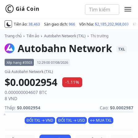
©
Giá Coin
MEN
Tiền ảo:
38,463
Sàn giao dịch:
966
Vốn hóa:
$2,185,202,968,069
Kh
Trang chủ
›
Tiền ảo
›
Autobahn Network (TXL)
›
Thị trường
Autobahn Network
TXL
Xếp hạng #3503
12:29:00 07/08/2026
Giá Autobahn Network (TXL)
$0.0002954
-1.11%
0.000000004607 BTC
8 VND
Thấp:
$0.0002954
Cao:
$0.0002987
ĐỔI TXL → VND
ĐỔI TXL → USD
↔ MUA TXL