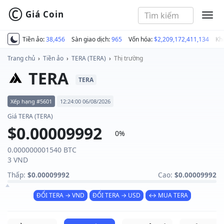
©
Giá Coin
MEN
Tiền ảo:
38,456
Sàn giao dịch:
965
Vốn hóa:
$2,209,172,411,134
Kh
Trang chủ
›
Tiền ảo
›
TERA (TERA)
›
Thị trường
TERA
TERA
Xếp hạng #5601
12:24:00 06/08/2026
Giá TERA (TERA)
$0.00009992
0%
0.000000001540 BTC
3 VND
Thấp:
$0.00009992
Cao:
$0.00009992
ĐỔI TERA → VND
ĐỔI TERA → USD
↔ MUA TERA