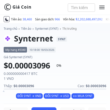
©
Giá Coin
MEN
Tiền ảo:
38,460
Sàn giao dịch:
966
Vốn hóa:
$2,202,688,497,092
Kh
Trang chủ
›
Tiền ảo
›
Synternet (SYNT)
›
Thị trường
Synternet
SYNT
Xếp hạng #3340
10:18:00 18/03/2026
Giá Synternet (SYNT)
$0.00003096
0%
0.000000000417 BTC
1 VND
Thấp:
$0.00003096
Cao:
$0.00003096
ĐỔI SYNT → VND
ĐỔI SYNT → USD
↔ MUA SYNT