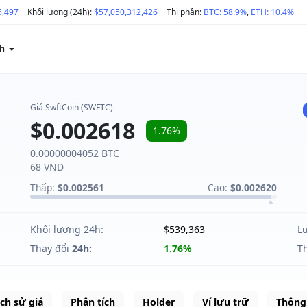
5,497
Khối lượng (24h):
$57,050,312,426
Thị phần:
BTC: 58.9%
,
ETH: 10.4%
ch
Giá SwftCoin (SWFTC)
$0.002618
1.76%
0.00000004052 BTC
68 VND
Thấp:
$0.002561
Cao:
$0.002620
Khối lượng 24h:
$539,363
L
Thay đổi
24h:
1.76%
T
ịch sử giá
Phân tích
Holder
Ví lưu trữ
Thông 