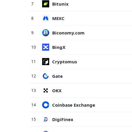
Bitunix
7
MEXC
8
Biconomy.com
9
BingX
10
Cryptomus
11
Gate
12
OKX
13
Coinbase Exchange
14
DigiFinex
15