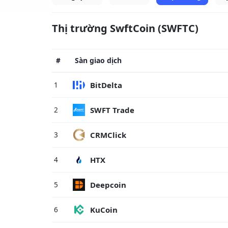
Thị trường SwftCoin (SWFTC)
#
Sàn giao dịch
BitDelta
1
SWFT Trade
2
CRMClick
3
HTX
4
Deepcoin
5
KuCoin
6