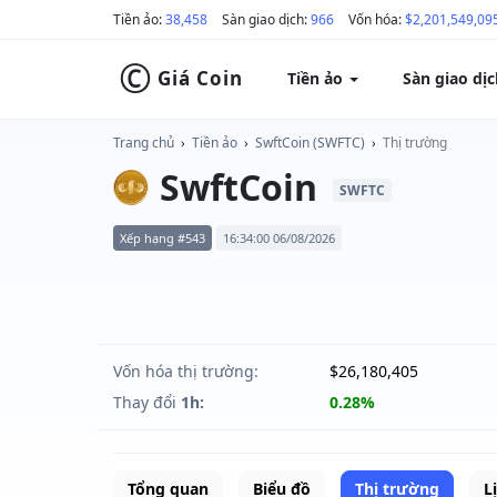
Tiền ảo:
38,458
Sàn giao dịch:
966
Vốn hóa:
$2,201,549,09
©
Giá Coin
Tiền ảo
Sàn giao dị
Trang chủ
›
Tiền ảo
›
SwftCoin (SWFTC)
›
Thị trường
SwftCoin
SWFTC
Xếp hạng #543
16:34:00 06/08/2026
Vốn hóa thị trường:
$26,180,405
Thay đổi
1h:
0.28%
Tổng quan
Biểu đồ
Thị trường
L