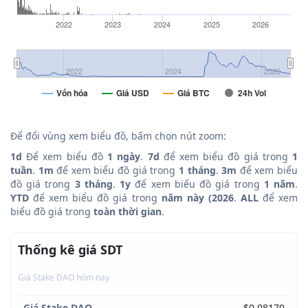
2022
2023
2024
2025
2026
2022
2024
2026
Vốn hóa
Giá USD
Giá BTC
24h Vol
Để đổi vùng xem biểu đồ, bấm chọn nút zoom:
1d
Để xem biểu đồ
1 ngày
.
7d
để xem biểu đồ giá trong
1
tuần
.
1m
để xem biểu đồ giá trong
1 tháng
.
3m
để xem biểu
đồ giá trong
3 tháng
.
1y
để xem biểu đồ giá trong
1 năm
.
YTD
để xem biểu đồ giá trong
năm này (2026
.
ALL
để xem
biểu đồ giá trong
toàn thời gian
.
Thống kê giá SDT
Giá Stake DAO hôm nay
Giá Stake DAO
$0.08170