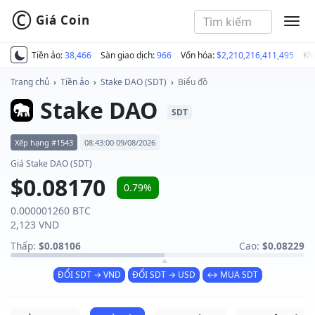
©
Giá Coin
MEN
Tiền ảo:
38,466
Sàn giao dịch:
966
Vốn hóa:
$2,210,216,411,495
Kh
Trang chủ
›
Tiền ảo
›
Stake DAO (SDT)
›
Biểu đồ
Stake DAO
SDT
Xếp hạng #1543
08:43:00 09/08/2026
Giá Stake DAO (SDT)
$0.08170
0.79%
0.000001260 BTC
2,123 VND
Thấp:
$0.08106
Cao:
$0.08229
ĐỔI SDT → VND
ĐỔI SDT → USD
↔ MUA SDT