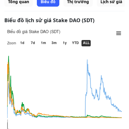
Tổng quan
Biểu đồ
Thị trường
Lịch sử giá
Biểu đồ lịch sử giá Stake DAO (SDT)
Biểu đồ giá Stake DAO (SDT)
1d
7d
1m
3m
1y
YTD
ALL
Zoom