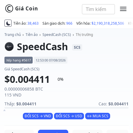
©
Giá Coin
MEN
Tiền ảo:
38,463
Sàn giao dịch:
966
Vốn hóa:
$2,190,318,258,506
Kh
Trang chủ
›
Tiền ảo
›
SpeedCash (SCS)
›
Thị trường
SpeedCash
SCS
Xếp hạng #5617
12:53:00 07/08/2026
Giá SpeedCash (SCS)
$0.004411
0%
0.00000006858 BTC
115 VND
Thấp:
$0.004411
Cao:
$0.004411
ĐỔI SCS → VND
ĐỔI SCS → USD
↔ MUA SCS