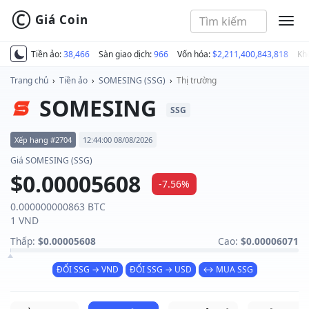
©
Giá Coin
MEN
Tiền ảo:
38,466
Sàn giao dịch:
966
Vốn hóa:
$2,211,400,843,818
Kh
Trang chủ
›
Tiền ảo
›
SOMESING (SSG)
›
Thị trường
SOMESING
SSG
Xếp hạng #2704
12:44:00 08/08/2026
Giá SOMESING (SSG)
$0.00005608
-7.56%
0.000000000863 BTC
1 VND
Thấp:
$0.00005608
Cao:
$0.00006071
ĐỔI SSG → VND
ĐỔI SSG → USD
↔ MUA SSG