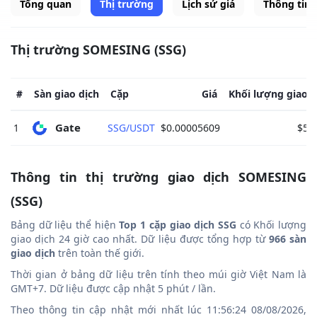
Tổng quan
Thị trường
Lịch sử giá
Thông tin
Thị trường SOMESING (SSG)
#
Sàn giao dịch
Cặp
Giá
Khối lượng giao d
Gate 
1
SSG/USDT
$0.00005609
$54
Thông tin thị trường giao dịch SOMESING
(SSG)
Bảng dữ liệu thể hiện
Top 1 cặp giao dịch SSG
có Khối lượng
giao dịch 24 giờ cao nhất. Dữ liệu được tổng hợp từ
966 sàn
giao dịch
trên toàn thế giới.
Thời gian ở bảng dữ liệu trên tính theo múi giờ Việt Nam là
GMT+7. Dữ liệu được cập nhật 5 phút / lần.
Theo thông tin cập nhật mới nhất lúc 11:56:24 08/08/2026,