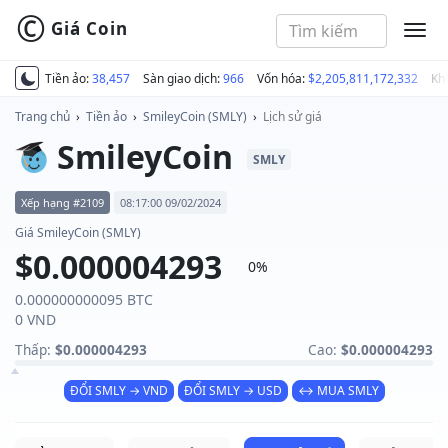
©
Giá Coin
MEN
Tiền ảo:
38,457
Sàn giao dịch:
966
Vốn hóa:
$2,205,811,172,332
Kh
Trang chủ
›
Tiền ảo
›
SmileyCoin (SMLY)
›
Lịch sử giá
SmileyCoin
SMLY
Xếp hạng #2109
08:17:00 09/02/2024
Giá SmileyCoin (SMLY)
$0.000004293
0%
0.000000000095 BTC
0 VND
Thấp:
$0.000004293
Cao:
$0.000004293
ĐỔI SMLY → VND
ĐỔI SMLY → USD
↔ MUA SMLY