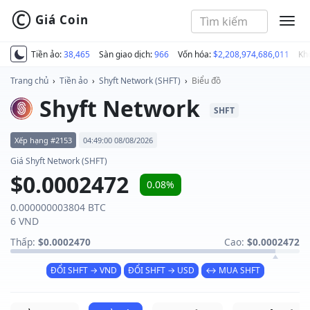
©
Giá Coin
MEN
Tiền ảo:
38,465
Sàn giao dịch:
966
Vốn hóa:
$2,208,974,686,011
Kh
Trang chủ
›
Tiền ảo
›
Shyft Network (SHFT)
›
Biểu đồ
Shyft Network
SHFT
Xếp hạng #2153
04:49:00 08/08/2026
Giá Shyft Network (SHFT)
$0.0002472
0.08%
0.000000003804 BTC
6 VND
Thấp:
$0.0002470
Cao:
$0.0002472
ĐỔI SHFT → VND
ĐỔI SHFT → USD
↔ MUA SHFT