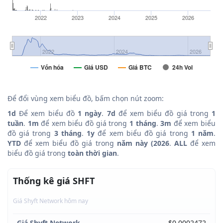
2022
2023
2024
2025
2026
2022
2024
2026
Vốn hóa
Giá USD
Giá BTC
24h Vol
Để đổi vùng xem biểu đồ, bấm chọn nút zoom:
1d
Để xem biểu đồ
1 ngày
.
7d
để xem biểu đồ giá trong
1
tuần
.
1m
để xem biểu đồ giá trong
1 tháng
.
3m
để xem biểu
đồ giá trong
3 tháng
.
1y
để xem biểu đồ giá trong
1 năm
.
YTD
để xem biểu đồ giá trong
năm này (2026
.
ALL
để xem
biểu đồ giá trong
toàn thời gian
.
Thống kê giá SHFT
Giá Shyft Network hôm nay
Giá Shyft Network
$0.0002472