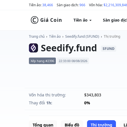
Tiền ảo:
38,466
Sàn giao dịch:
966
Vốn hóa:
$2,216,309,84
©
Giá Coin
Tiền ảo
Sàn giao dị
Trang chủ
›
Tiền ảo
›
Seedify.fund (SFUND)
›
Thị trường
Seedify.fund
SFUND
Xếp hạng #2396
22:33:00 08/08/2026
Vốn hóa thị trường:
$343,803
Thay đổi
1h:
0%
Tổng quan
Biểu đồ
Thị trường
L