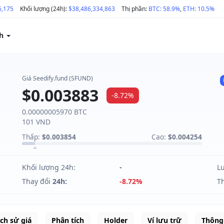
6,175
Khối lượng (24h):
$38,486,334,863
Thị phần:
BTC: 58.9%
,
ETH: 10.5%
ch
Giá Seedify.fund (SFUND)
$0.003883
-8.72%
0.00000005970 BTC
101 VND
Thấp:
$0.003854
Cao:
$0.004254
Khối lượng 24h:
-
L
Thay đổi
24h:
-8.72%
T
ịch sử giá
Phân tích
Holder
Ví lưu trữ
Thông 