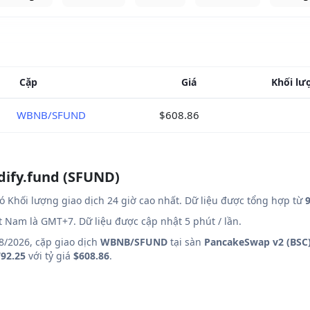
Cặp
Giá
Khối lư
WBNB/SFUND
$608.86
dify.fund (SFUND)
ó Khối lượng giao dịch 24 giờ cao nhất. Dữ liệu được tổng hợp từ
9
ệt Nam là GMT+7. Dữ liệu được cập nhật 5 phút / lần.
8/2026, cặp giao dịch
WBNB/SFUND
tại sàn
PancakeSwap v2 (BSC
92.25
với tỷ giá
$608.86
.