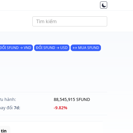
ĐỔI SFUND → VND
ĐỔI SFUND → USD
↔ MUA SFUND
ưu hành:
88,545,915 SFUND
hay đổi
7d:
-9.82%
tin