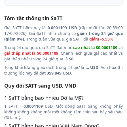
Tóm tắt thông tin SaTT
Giá SaTT hôm nay là
0.0001109 USD
(cập nhật lúc 20:53:00
17/02/2026). Giá SaTT nhìn chung có
giảm trong 24 giờ qua
(giảm 0%)
. Trong tuần vừa qua, giá SATT đã
giảm -5.55%
.
Trong 24 giờ qua, giá SaTT đạt mức
cao nhất là $0.0001109
và
giá thấp nhất là $0.0001109
. Chênh lệch giữa giá cao nhất va
giá thấp nhất trong 24 giờ qua là
$0
.
Tổng khối lượng giao dịch trong 24 giờ là
... USD
. Vốn hóa thị
trường lúc này đã đạt
359,849 USD
.
Quy đổi SATT sang USD, VND
1 SaTT bằng bao nhiêu Đô la Mỹ?
1 SATT =
0.0001109
USD. Một đồng SaTT bằng không phẩy
không không không một một không tám chín sáu bảy sáu sáu
đô la mỹ.
1 SaTT bằng bao nhiêu Việt Nam Đồng?