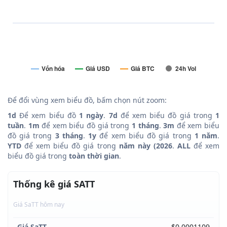
Vốn hóa
Giá USD
Giá BTC
24h Vol
Để đổi vùng xem biểu đồ, bấm chọn nút zoom:
1d
Để xem biểu đồ
1 ngày
.
7d
để xem biểu đồ giá trong
1
tuần
.
1m
để xem biểu đồ giá trong
1 tháng
.
3m
để xem biểu
đồ giá trong
3 tháng
.
1y
để xem biểu đồ giá trong
1 năm
.
YTD
để xem biểu đồ giá trong
năm này (2026
.
ALL
để xem
biểu đồ giá trong
toàn thời gian
.
Thống kê giá SATT
Giá SaTT hôm nay
Giá SaTT
$0.0001109