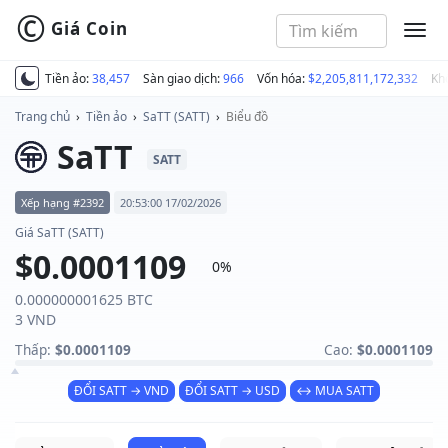
©
Giá Coin
MEN
Tiền ảo:
38,457
Sàn giao dịch:
966
Vốn hóa:
$2,205,811,172,332
Kh
Trang chủ
›
Tiền ảo
›
SaTT (SATT)
›
Biểu đồ
SaTT
SATT
Xếp hạng #2392
20:53:00 17/02/2026
Giá SaTT (SATT)
$0.0001109
0%
0.000000001625 BTC
3 VND
Thấp:
$0.0001109
Cao:
$0.0001109
ĐỔI SATT → VND
ĐỔI SATT → USD
↔ MUA SATT