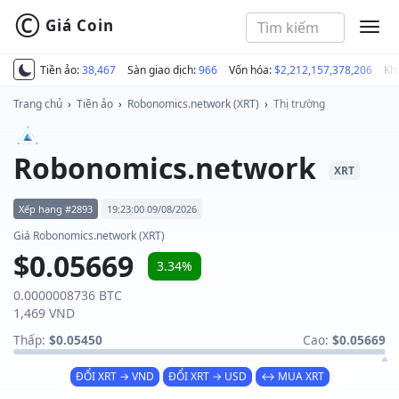
©
Giá Coin
MEN
Tiền ảo:
38,467
Sàn giao dịch:
966
Vốn hóa:
$2,212,157,378,206
Kh
Trang chủ
›
Tiền ảo
›
Robonomics.network (XRT)
›
Thị trường
Robonomics.network
XRT
Xếp hạng #2893
19:23:00 09/08/2026
Giá Robonomics.network (XRT)
$0.05669
3.34%
0.0000008736 BTC
1,469 VND
Thấp:
$0.05450
Cao:
$0.05669
ĐỔI XRT → VND
ĐỔI XRT → USD
↔ MUA XRT