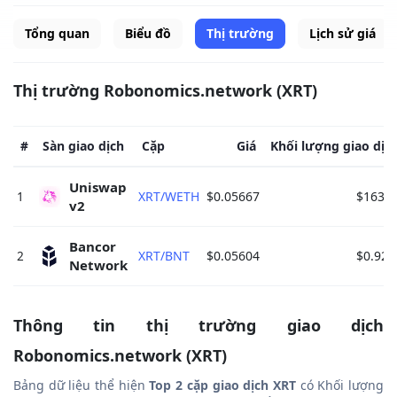
Tổng quan
Biểu đồ
Thị trường
Lịch sử giá
Thị trường Robonomics.network (XRT)
#
Sàn giao dịch
Cặp
Giá
Khối lượng giao dịc
Uniswap 
1
XRT/WETH
$0.05667
$163.5
v2 
Bancor 
2
XRT/BNT
$0.05604
$0.922
Network 
Thông tin thị trường giao dịch
Robonomics.network (XRT)
Bảng dữ liệu thể hiện
Top 2 cặp giao dịch XRT
có Khối lượng