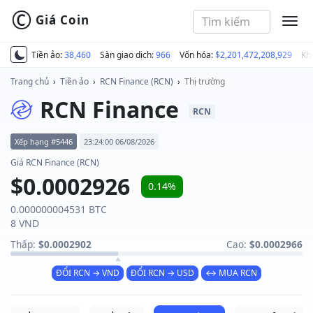
©
Giá Coin
MEN
Tiền ảo:
38,460
Sàn giao dịch:
966
Vốn hóa:
$2,201,472,208,929
Kh
Trang chủ
›
Tiền ảo
›
RCN Finance (RCN)
›
Thị trường
RCN Finance
RCN
Xếp hạng #5446
23:24:00 06/08/2026
Giá RCN Finance (RCN)
$0.0002926
0.14%
0.000000004531 BTC
8 VND
Thấp:
$0.0002902
Cao:
$0.0002966
ĐỔI RCN → VND
ĐỔI RCN → USD
↔ MUA RCN