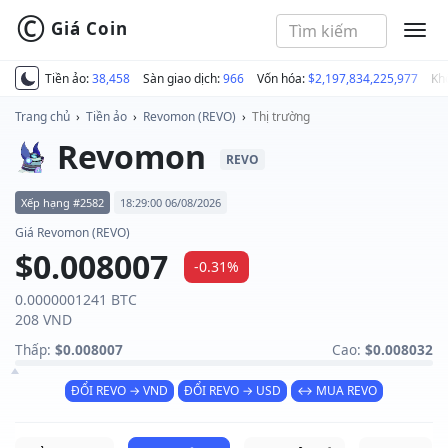
©
Giá Coin
MEN
Tiền ảo:
38,458
Sàn giao dịch:
966
Vốn hóa:
$2,197,834,225,977
Kh
Trang chủ
›
Tiền ảo
›
Revomon (REVO)
›
Thị trường
Revomon
REVO
Xếp hạng #2582
18:29:00 06/08/2026
Giá Revomon (REVO)
$0.008007
-0.31%
0.0000001241 BTC
208 VND
Thấp:
$0.008007
Cao:
$0.008032
ĐỔI REVO → VND
ĐỔI REVO → USD
↔ MUA REVO