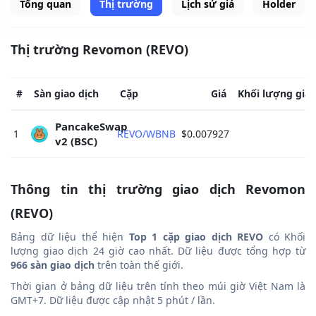
Tổng quan
Thị trường
Lịch sử giá
Holder
Thị trường Revomon (REVO)
#
Sàn giao dịch
Cặp
Giá
Khối lượng giao
PancakeSwap 
1
REVO/WBNB
$0.007927
$
v2 (BSC) 
Thông tin thị trường giao dịch Revomon
(REVO)
Bảng dữ liệu thể hiện
Top 1 cặp giao dịch REVO
có Khối
lượng giao dịch 24 giờ cao nhất. Dữ liệu được tổng hợp từ
966 sàn giao dịch
trên toàn thế giới.
Thời gian ở bảng dữ liệu trên tính theo múi giờ Việt Nam là
GMT+7. Dữ liệu được cập nhật 5 phút / lần.