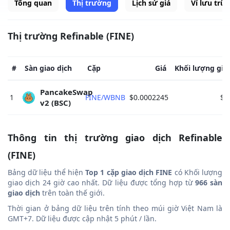
Tổng quan
Thị trường
Lịch sử giá
Ví lưu trữ
Thị trường Refinable (FINE)
#
Sàn giao dịch
Cặp
Giá
Khối lượng gia
PancakeSwap 
1
FINE/WBNB
$0.0002245
$0
v2 (BSC) 
Thông tin thị trường giao dịch Refinable
(FINE)
Bảng dữ liệu thể hiện
Top 1 cặp giao dịch FINE
có Khối lượng
giao dịch 24 giờ cao nhất. Dữ liệu được tổng hợp từ
966 sàn
giao dịch
trên toàn thế giới.
Thời gian ở bảng dữ liệu trên tính theo múi giờ Việt Nam là
GMT+7. Dữ liệu được cập nhật 5 phút / lần.