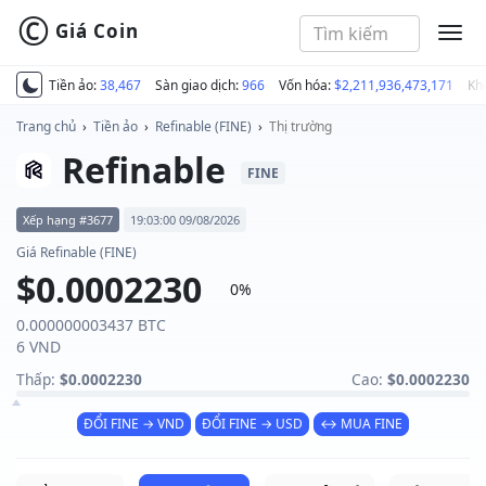
©
Giá Coin
MEN
Tiền ảo:
38,467
Sàn giao dịch:
966
Vốn hóa:
$2,211,936,473,171
Kh
Trang chủ
›
Tiền ảo
›
Refinable (FINE)
›
Thị trường
Refinable
FINE
Xếp hạng #3677
19:03:00 09/08/2026
Giá Refinable (FINE)
$0.0002230
0%
0.000000003437 BTC
6 VND
Thấp:
$0.0002230
Cao:
$0.0002230
ĐỔI FINE → VND
ĐỔI FINE → USD
↔ MUA FINE