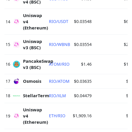
v4 (BSC) 
Uniswap 
v4 
RIO/USDT
$0.03548
$62
14
(Ethereum) 
Uniswap 
15
RIO/WBNB
$0.03554
$28
v3 (BSC) 
PancakeSwap 
16
ATOM/RIO
$1.46
$16
v3 (BSC) 
Osmosis 
17
RIO/ATOM
$0.03635
$9
StellarTerm 
18
RIO/XLM
$0.04479
$7
Uniswap 
v4 
ETH/RIO
$1,909.16
$1
19
(Ethereum) 