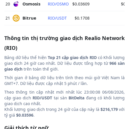
Osmosis 
20
RIO/OSMO
$0.03609
$0.
Bitrue 
21
RIO/USDT
$0.1708
Thông tin thị trường giao dịch Realio Network
(RIO)
Bảng dữ liệu thể hiện
Top 21 cặp giao dịch RIO
có Khối lượng
giao dịch 24 giờ cao nhất. Dữ liệu được tổng hợp từ
966 sàn
giao dịch
trên toàn thế giới.
Thời gian ở bảng dữ liệu trên tính theo múi giờ Việt Nam là
GMT+7. Dữ liệu được cập nhật 5 phút / lần.
Theo thông tin cập nhật mới nhất lúc 23:00:08 06/08/2026,
cặp giao dịch
RIO/USDT
tại sàn
BitDelta
đang có khối lượng
giao dịch cao nhất.
Khối lượng giao dịch trong 24 giờ của cặp này là
$216,179
với
tỷ giá
$0.03596
.
Giải thích từ ngữ