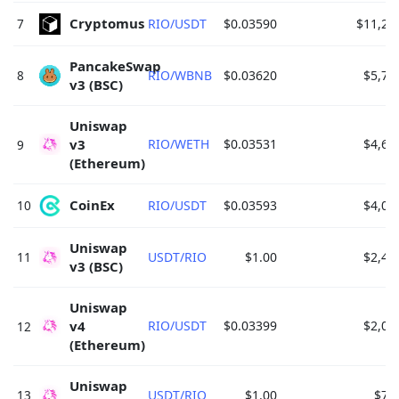
Cryptomus 
7
RIO/USDT
$0.03590
$11,26
PancakeSwap 
8
RIO/WBNB
$0.03620
$5,73
v3 (BSC) 
Uniswap 
v3 
RIO/WETH
$0.03531
$4,68
9
(Ethereum) 
CoinEx 
10
RIO/USDT
$0.03593
$4,02
Uniswap 
11
USDT/RIO
$1.00
$2,43
v3 (BSC) 
Uniswap 
v4 
RIO/USDT
$0.03399
$2,01
12
(Ethereum) 
Uniswap 
13
USDT/RIO
$1.00
$74