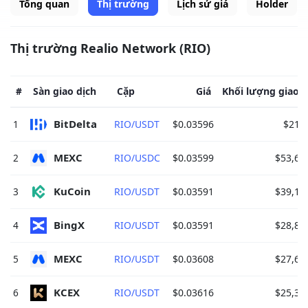
Tổng quan
Thị trường
Lịch sử giá
Holder
Thị trường Realio Network (RIO)
#
Sàn giao dịch
Cặp
Giá
Khối lượng giao d
BitDelta 
1
RIO/USDT
$0.03596
$216
MEXC 
2
RIO/USDC
$0.03599
$53,67
KuCoin 
3
RIO/USDT
$0.03591
$39,19
BingX 
4
RIO/USDT
$0.03591
$28,87
MEXC 
5
RIO/USDT
$0.03608
$27,61
KCEX 
6
RIO/USDT
$0.03616
$25,34