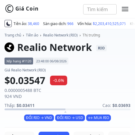
©
Giá Coin
MEN
Tiền ảo:
38,460
Sàn giao dịch:
966
Vốn hóa:
$2,203,410,525,075
Kh
Trang chủ
›
Tiền ảo
›
Realio Network (RIO)
›
Thị trường
Realio Network
RIO
Xếp hạng #1120
23:48:00 06/08/2026
Giá Realio Network (RIO)
$0.03547
-0.6%
0.0000005488 BTC
924 VND
Thấp:
$0.03411
Cao:
$0.03693
ĐỔI RIO → VND
ĐỔI RIO → USD
↔ MUA RIO