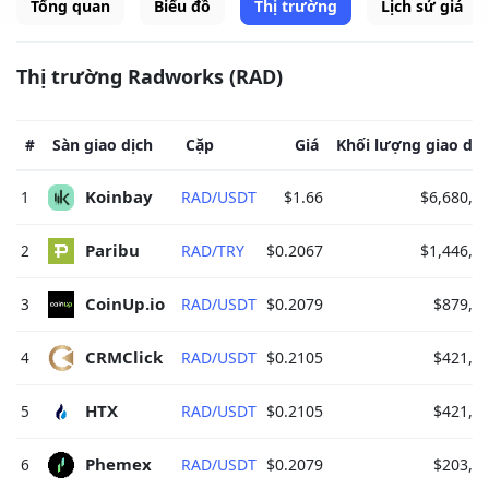
Tổng quan
Biểu đồ
Thị trường
Lịch sử giá
Thị trường Radworks (RAD)
#
Sàn giao dịch
Cặp
Giá
Khối lượng giao dịc
Koinbay 
1
RAD/USDT
$1.66
$6,680,4
Paribu 
2
RAD/TRY
$0.2067
$1,446,1
CoinUp.io 
3
RAD/USDT
$0.2079
$879,7
CRMClick 
4
RAD/USDT
$0.2105
$421,5
HTX 
5
RAD/USDT
$0.2105
$421,4
Phemex 
6
RAD/USDT
$0.2079
$203,9