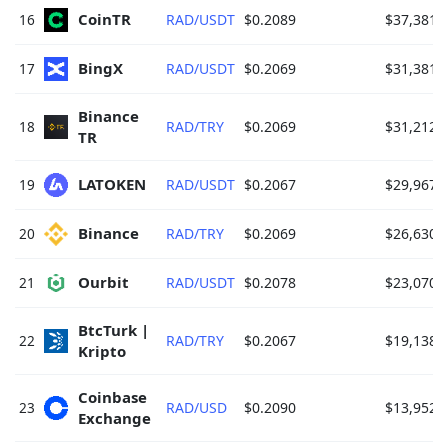
CoinTR 
16
RAD/USDT
$0.2089
$37,381.
BingX 
17
RAD/USDT
$0.2069
$31,381.
Binance 
18
RAD/TRY
$0.2069
$31,212.
TR 
LATOKEN 
19
RAD/USDT
$0.2067
$29,967.
Binance 
20
RAD/TRY
$0.2069
$26,630.
Ourbit 
21
RAD/USDT
$0.2078
$23,070.
BtcTurk | 
22
RAD/TRY
$0.2067
$19,138.
Kripto 
Coinbase 
23
RAD/USD
$0.2090
$13,952.
Exchange 