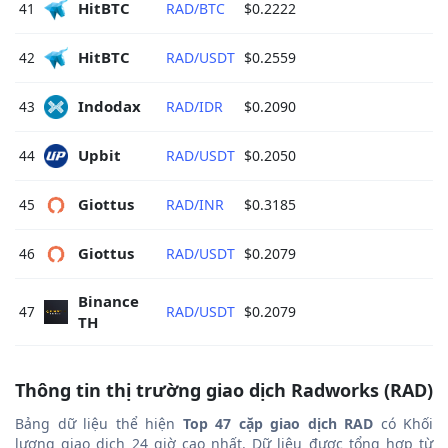
HitBTC 
41
RAD/BTC
$0.2222
HitBTC 
42
RAD/USDT
$0.2559
Indodax 
43
RAD/IDR
$0.2090
Upbit 
44
RAD/USDT
$0.2050
Giottus 
45
RAD/INR
$0.3185
Giottus 
46
RAD/USDT
$0.2079
Binance 
47
RAD/USDT
$0.2079
TH 
Thông tin thị trường giao dịch Radworks (RAD)
Bảng dữ liệu thể hiện
Top 47 cặp giao dịch RAD
có Khối
lượng giao dịch 24 giờ cao nhất. Dữ liệu được tổng hợp từ