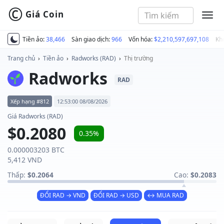
©
Giá Coin
MEN
Tiền ảo:
38,466
Sàn giao dịch:
966
Vốn hóa:
$2,210,597,697,108
Kh
Trang chủ
›
Tiền ảo
›
Radworks (RAD)
›
Thị trường
Radworks
RAD
Xếp hạng #812
12:53:00 08/08/2026
Giá Radworks (RAD)
$0.2080
0.35%
0.000003203 BTC
5,412 VND
Thấp:
$0.2064
Cao:
$0.2083
ĐỔI RAD → VND
ĐỔI RAD → USD
↔ MUA RAD