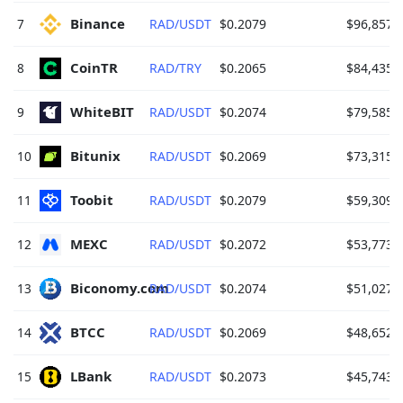
Binance 
7
RAD/USDT
$0.2079
$96,857.
CoinTR 
8
RAD/TRY
$0.2065
$84,435.
WhiteBIT 
9
RAD/USDT
$0.2074
$79,585.
Bitunix 
10
RAD/USDT
$0.2069
$73,315.
Toobit 
11
RAD/USDT
$0.2079
$59,309.
MEXC 
12
RAD/USDT
$0.2072
$53,773.
Biconomy.com 
13
RAD/USDT
$0.2074
$51,027.
BTCC 
14
RAD/USDT
$0.2069
$48,652.
LBank 
15
RAD/USDT
$0.2073
$45,743.