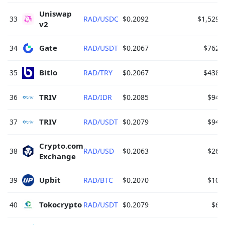
Uniswap 
33
RAD/USDC
$0.2092
$1,529.
v2 
Gate 
34
RAD/USDT
$0.2067
$762.
Bitlo 
35
RAD/TRY
$0.2067
$438.
TRIV 
36
RAD/IDR
$0.2085
$94.
TRIV 
37
RAD/USDT
$0.2079
$94.
Crypto.com 
38
RAD/USD
$0.2063
$26.
Exchange 
Upbit 
39
RAD/BTC
$0.2070
$10.
Tokocrypto 
40
RAD/USDT
$0.2079
$6.