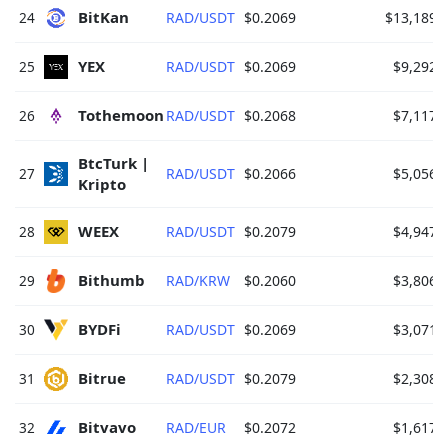
BitKan 
24
RAD/USDT
$0.2069
$13,189.
YEX 
25
RAD/USDT
$0.2069
$9,292.
Tothemoon 
26
RAD/USDT
$0.2068
$7,117.
BtcTurk | 
27
RAD/USDT
$0.2066
$5,056.
Kripto 
WEEX 
28
RAD/USDT
$0.2079
$4,947.
Bithumb 
29
RAD/KRW
$0.2060
$3,806.
BYDFi 
30
RAD/USDT
$0.2069
$3,071.
Bitrue 
31
RAD/USDT
$0.2079
$2,308.
Bitvavo 
32
RAD/EUR
$0.2072
$1,617.