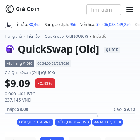
©
Giá Coin
MEN
Tiền ảo:
38,465
Sàn giao dịch:
966
Vốn hóa:
$2,206,088,449,256
Kh
Trang chủ
›
Tiền ảo
›
QuickSwap [Old] (QUICK)
›
Biểu đồ
QuickSwap [Old]
QUICK
Xếp hạng #1097
06:34:00 08/08/2026
Giá QuickSwap [Old] (QUICK)
$9.09
-0.33%
0.0001401 BTC
237,145 VND
Thấp:
$9.00
Cao:
$9.12
ĐỔI QUICK → VND
ĐỔI QUICK → USD
↔ MUA QUICK