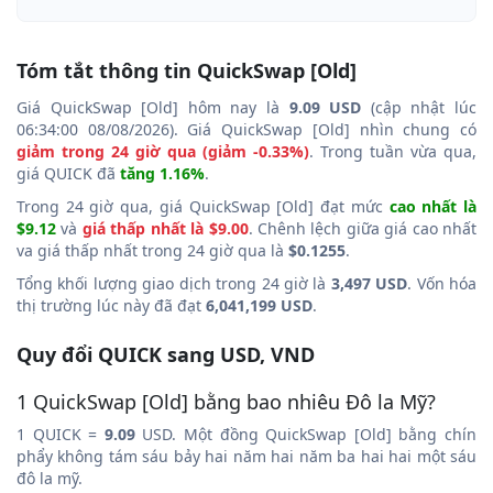
Tóm tắt thông tin QuickSwap [Old]
Giá QuickSwap [Old] hôm nay là
9.09 USD
(cập nhật lúc
06:34:00 08/08/2026). Giá QuickSwap [Old] nhìn chung có
giảm trong 24 giờ qua (giảm -0.33%)
. Trong tuần vừa qua,
giá QUICK đã
tăng 1.16%
.
Trong 24 giờ qua, giá QuickSwap [Old] đạt mức
cao nhất là
$9.12
và
giá thấp nhất là $9.00
. Chênh lệch giữa giá cao nhất
va giá thấp nhất trong 24 giờ qua là
$0.1255
.
Tổng khối lượng giao dịch trong 24 giờ là
3,497 USD
. Vốn hóa
thị trường lúc này đã đạt
6,041,199 USD
.
Quy đổi QUICK sang USD, VND
1 QuickSwap [Old] bằng bao nhiêu Đô la Mỹ?
1 QUICK =
9.09
USD. Một đồng QuickSwap [Old] bằng chín
phẩy không tám sáu bảy hai năm hai năm ba hai hai một sáu
đô la mỹ.