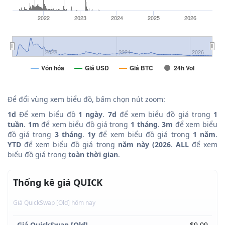
2022
2023
2024
2025
2026
2022
2024
2026
Vốn hóa
Giá USD
Giá BTC
24h Vol
Để đổi vùng xem biểu đồ, bấm chọn nút zoom:
1d
Để xem biểu đồ
1 ngày
.
7d
để xem biểu đồ giá trong
1
tuần
.
1m
để xem biểu đồ giá trong
1 tháng
.
3m
để xem biểu
đồ giá trong
3 tháng
.
1y
để xem biểu đồ giá trong
1 năm
.
YTD
để xem biểu đồ giá trong
năm này (2026
.
ALL
để xem
biểu đồ giá trong
toàn thời gian
.
Thống kê giá QUICK
Giá QuickSwap [Old] hôm nay
Giá QuickSwap [Old]
$9.09