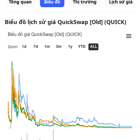
Tổng quan
Biểu đồ
Thị trường
Lịch sử giá
Biểu đồ lịch sử giá QuickSwap [Old] (QUICK)
Biểu đồ giá QuickSwap [Old] (QUICK)
1d
7d
1m
3m
1y
YTD
ALL
Zoom