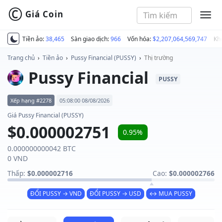
©
Giá Coin
MEN
Tiền ảo:
38,465
Sàn giao dịch:
966
Vốn hóa:
$2,207,064,569,747
Kh
Trang chủ
›
Tiền ảo
›
Pussy Financial (PUSSY)
›
Thị trường
Pussy Financial
PUSSY
Xếp hạng #2278
05:08:00 08/08/2026
Giá Pussy Financial (PUSSY)
$0.000002751
0.95%
0.000000000042 BTC
0 VND
Thấp:
$0.000002716
Cao:
$0.000002766
ĐỔI PUSSY → VND
ĐỔI PUSSY → USD
↔ MUA PUSSY