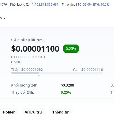
3,076
Khối lượng (24h):
$52,313,866,681
Thị phần:
BTC: 59.0%
,
ETH: 10.5%
ch
Giá Pundi X (Old) (NPXS)
$0.00001100
0.25%
0.000000000169 BTC
0 VND
Thấp:
$0.00001092
Cao:
$0.00001116
Khối lượng 24h:
$0.3288
L
Thay đổi
24h:
0.25%
T
Holder
Ví lưu trữ
Thông tin