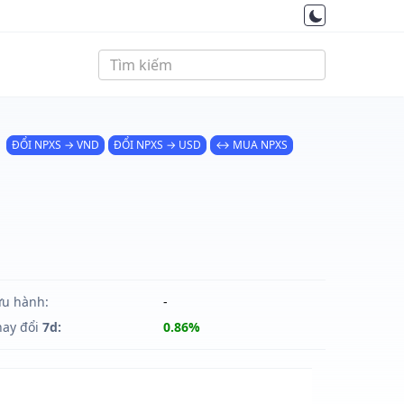
ĐỔI NPXS → VND
ĐỔI NPXS → USD
↔ MUA NPXS
ưu hành:
-
hay đổi
7d:
0.86%