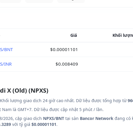
p
Giá
Khối lượn
S/BNT
$0.00001101
S/INR
$0.008409
di X (Old) (NPXS)
Khối lượng giao dịch 24 giờ cao nhất. Dữ liệu được tổng hợp từ
96
ệt Nam là GMT+7. Dữ liệu được cập nhật 5 phút / lần.
8/2026, cặp giao dịch
NPXS/BNT
tại sàn
Bancor Network
đang có k
.3289
với tỷ giá
$0.00001101
.