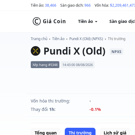
Tiền ảo:
38,466
Sàn giao dịch:
966
Vốn hóa:
$2,209,461,47
©
Giá Coin
Tiền ảo
Sàn giao dị
Trang chủ
›
Tiền ảo
›
Pundi X (Old) (NPXS)
›
Thị trường
Pundi X (Old)
NPXS
Xếp hạng #5348
14:43:00 08/08/2026
Vốn hóa thị trường:
-
Thay đổi
1h:
-0.1%
Tổng quan
Thị trường
Lịch sử giá