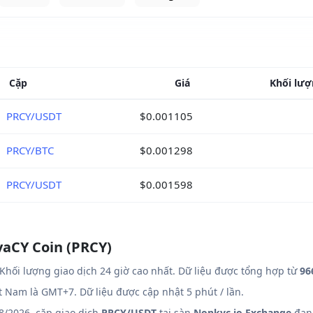
Cặp
Giá
Khối lượ
PRCY/USDT
$0.001105
PRCY/BTC
$0.001298
PRCY/USDT
$0.001598
vaCY Coin (PRCY)
Khối lượng giao dịch 24 giờ cao nhất. Dữ liệu được tổng hợp từ
96
ệt Nam là GMT+7. Dữ liệu được cập nhật 5 phút / lần.
8/2026, cặp giao dịch
PRCY/USDT
tại sàn
Nonkyc.io Exchange
đang