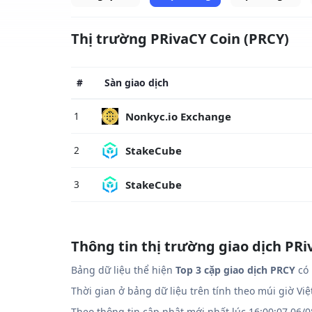
Thị trường PRivaCY Coin (PRCY)
#
Sàn giao dịch
Nonkyc.io Exchange
1
StakeCube
2
StakeCube
3
Thông tin thị trường giao dịch PRi
Bảng dữ liệu thể hiện
Top 3 cặp giao dịch PRCY
có 
Thời gian ở bảng dữ liệu trên tính theo múi giờ Vi
Theo thông tin cập nhật mới nhất lúc 16:00:07 06/0