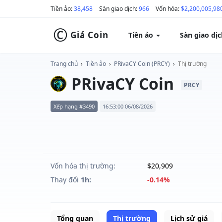
Tiền ảo:
38,458
Sàn giao dịch:
966
Vốn hóa:
$2,200,005,98
©
Giá Coin
Tiền ảo
Sàn giao dị
Trang chủ
›
Tiền ảo
›
PRivaCY Coin (PRCY)
›
Thị trường
PRivaCY Coin
PRCY
Xếp hạng #3490
16:53:00 06/08/2026
Vốn hóa thị trường:
$20,909
Thay đổi
1h:
-0.14%
Tổng quan
Thị trường
Lịch sử giá