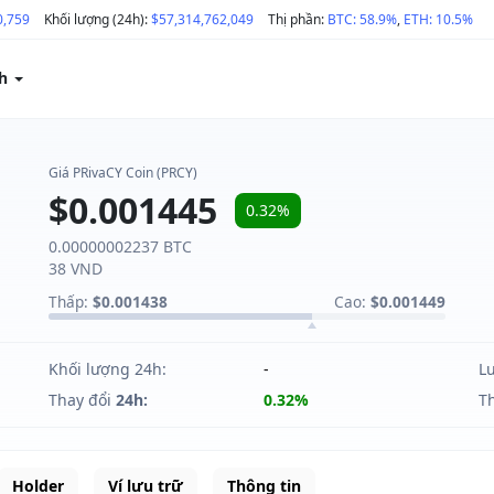
0,759
Khối lượng (24h):
$57,314,762,049
Thị phần:
BTC: 58.9%
,
ETH: 10.5%
ch
Giá PRivaCY Coin (PRCY)
$0.001445
0.32%
0.00000002237 BTC
38 VND
Thấp:
$0.001438
Cao:
$0.001449
Khối lượng 24h:
-
L
Thay đổi
24h:
0.32%
T
Holder
Ví lưu trữ
Thông tin