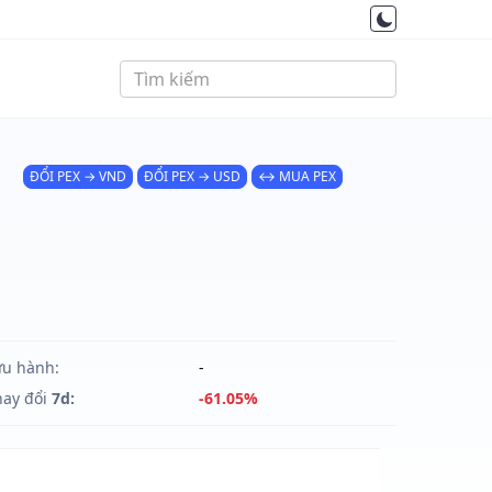
ĐỔI PEX → VND
ĐỔI PEX → USD
↔ MUA PEX
ưu hành:
-
hay đổi
7d:
-61.05%