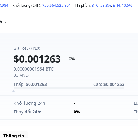
3,984
Khối lượng (24h):
$50,964,525,801
Thị phần:
BTC: 58.8%
,
ETH: 10.5%
ch
Giá PosEx (PEX)
$0.001263
0%
0.00000001964 BTC
33 VND
Thấp:
$0.001263
Cao:
$0.001263
Khối lượng 24h:
-
L
Thay đổi
24h:
0%
T
Thông tin