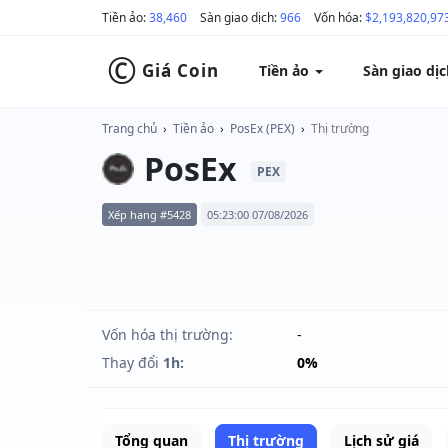
Tiền ảo:
38,460
Sàn giao dịch:
966
Vốn hóa:
$2,193,820,97
©
Giá Coin
Tiền ảo
Sàn giao dị
Trang chủ
›
Tiền ảo
›
PosEx (PEX)
›
Thị trường
PosEx
PEX
Xếp hạng #5428
05:23:00 07/08/2026
Vốn hóa thị trường:
-
Thay đổi
1h:
0%
Tổng quan
Thị trường
Lịch sử giá