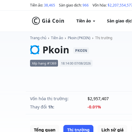
Tiền ảo:
38,465
Sàn giao dịch:
966
Vốn hóa:
$2,207,554,57
©
Giá Coin
Tiền ảo
Sàn giao dị
Trang chủ
›
Tiền ảo
›
Pkoin (PKOIN)
›
Thị trường
Pkoin
PKOIN
Xếp hạng #1369
18:14:00 07/08/2026
Vốn hóa thị trường:
$2,957,407
Thay đổi
1h:
-0.01%
Tổng quan
Thị trường
Lịch sử giá