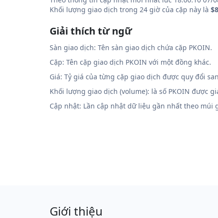
Khối lượng giao dịch trong 24 giờ của cặp này là
$8
Giải thích từ ngữ
Sàn giao dịch: Tên sàn giao dịch chứa cặp PKOIN.
Cặp: Tên cặp giao dịch PKOIN với một đồng khác.
Giá: Tỷ giá của từng cặp giao dịch được quy đổi sa
Khối lượng giao dịch (volume): là số PKOIN được g
Cập nhật: Lần cập nhật dữ liệu gần nhất theo múi
Giới thiệu