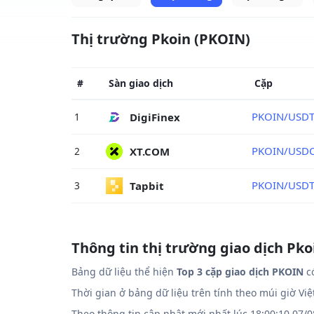
Thị trường Pkoin (PKOIN)
#
Sàn giao dịch
Cặp
PKOIN/USD
DigiFinex
1
PKOIN/USD
XT.COM
2
PKOIN/USD
Tapbit
3
Thông tin thị trường giao dịch Pk
Bảng dữ liệu thể hiện
Top 3 cặp giao dịch PKOIN
có
Thời gian ở bảng dữ liệu trên tính theo múi giờ Vi
Theo thông tin cập nhật mới nhất lúc 18:00:10 07/0