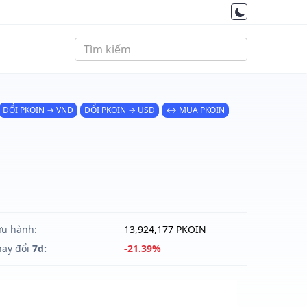
ĐỔI PKOIN → VND
ĐỔI PKOIN → USD
↔ MUA PKOIN
ưu hành:
13,924,177 PKOIN
hay đổi
7d:
-21.39%