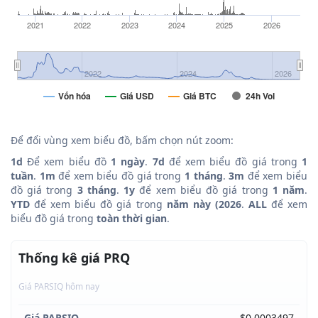
2021
2022
2023
2024
2025
2026
2022
2024
2026
Vốn hóa
Giá USD
Giá BTC
24h Vol
Để đổi vùng xem biểu đồ, bấm chọn nút zoom:
1d
Để xem biểu đồ
1 ngày
.
7d
để xem biểu đồ giá trong
1
tuần
.
1m
để xem biểu đồ giá trong
1 tháng
.
3m
để xem biểu
đồ giá trong
3 tháng
.
1y
để xem biểu đồ giá trong
1 năm
.
YTD
để xem biểu đồ giá trong
năm này (2026
.
ALL
để xem
biểu đồ giá trong
toàn thời gian
.
Thống kê giá PRQ
Giá PARSIQ hôm nay
Giá PARSIQ
$0.0003497