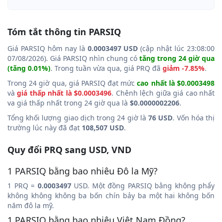
Tóm tắt thông tin PARSIQ
Giá PARSIQ hôm nay là
0.0003497 USD
(cập nhật lúc 23:08:00
07/08/2026). Giá PARSIQ nhìn chung có
tăng trong 24 giờ qua
(tăng 0.01%)
. Trong tuần vừa qua, giá PRQ đã
giảm -7.85%
.
Trong 24 giờ qua, giá PARSIQ đạt mức
cao nhất là $0.0003498
và
giá thấp nhất là $0.0003496
. Chênh lệch giữa giá cao nhất
va giá thấp nhất trong 24 giờ qua là
$0.0000002206
.
Tổng khối lượng giao dịch trong 24 giờ là
76 USD
. Vốn hóa thị
trường lúc này đã đạt
108,507 USD
.
Quy đổi PRQ sang USD, VND
1 PARSIQ bằng bao nhiêu Đô la Mỹ?
1 PRQ =
0.0003497
USD. Một đồng PARSIQ bằng không phẩy
không không không ba bốn chín bảy ba một hai không bốn
năm đô la mỹ.
1 PARSIQ bằng bao nhiêu Việt Nam Đồng?