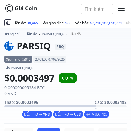
©
Giá Coin
MEN
Tiền ảo:
38,465
Sàn giao dịch:
966
Vốn hóa:
$2,210,182,698,271
Kh
Trang chủ
›
Tiền ảo
›
PARSIQ (PRQ)
›
Biểu đồ
PARSIQ
PRQ
Xếp hạng #2940
23:08:00 07/08/2026
Giá PARSIQ (PRQ)
$0.0003497
0.01%
0.000000005384 BTC
9 VND
Thấp:
$0.0003496
Cao:
$0.0003498
ĐỔI PRQ → VND
ĐỔI PRQ → USD
↔ MUA PRQ