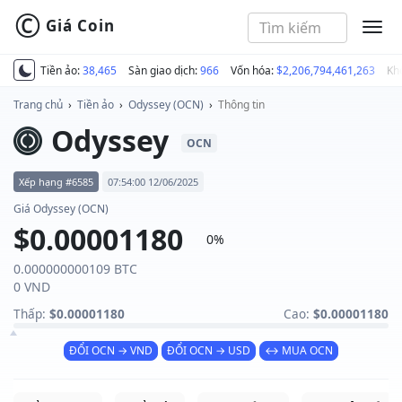
©
Giá Coin
MEN
Tiền ảo:
38,465
Sàn giao dịch:
966
Vốn hóa:
$2,206,794,461,263
Kh
Trang chủ
›
Tiền ảo
›
Odyssey (OCN)
›
Thông tin
Odyssey
OCN
Xếp hạng #6585
07:54:00 12/06/2025
Giá Odyssey (OCN)
$0.00001180
0%
0.000000000109 BTC
0 VND
Thấp:
$0.00001180
Cao:
$0.00001180
ĐỔI OCN → VND
ĐỔI OCN → USD
↔ MUA OCN