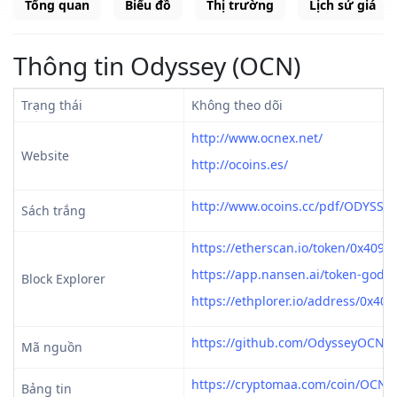
Tổng quan
Biểu đồ
Thị trường
Lịch sử giá
Thông tin Odyssey (OCN)
Trạng thái
Không theo dõi
http://www.ocnex.net/
Website
http://ocoins.es/
http://www.ocoins.cc/pdf/ODYSS
Sách trắng
https://etherscan.io/token/0x40
https://app.nansen.ai/token-go
Block Explorer
https://ethplorer.io/address/0x
https://github.com/OdysseyOCN
Mã nguồn
https://cryptomaa.com/coin/OCN/
Bảng tin