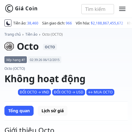
©
Giá Coin
MEN
Tiền ảo:
38,460
Sàn giao dịch:
966
Vốn hóa:
$2,188,867,455,672
Kh
Trang chủ
›
Tiền ảo
›
Octo (OCTO)
Octo
OCTO
Xếp hạng #?
02:39:26 06/12/2015
Octo (OCTO)
Không hoạt động
ĐỔI OCTO → VND
ĐỔI OCTO → USD
↔ MUA OCTO
Tổng quan
Lịch sử giá
Giới thiệu Octo