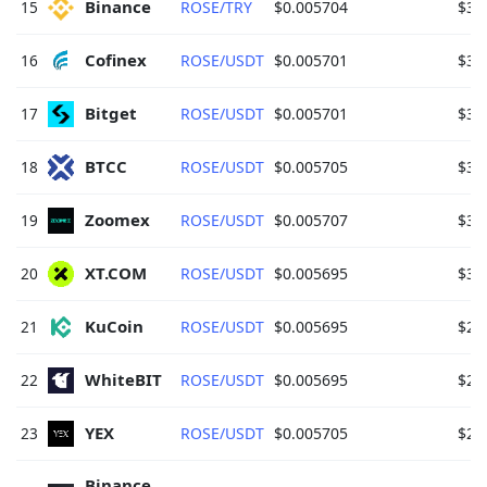
Binance 
15
ROSE/TRY
$0.005704
$39
Cofinex 
16
ROSE/USDT
$0.005701
$35
Bitget 
17
ROSE/USDT
$0.005701
$35
BTCC 
18
ROSE/USDT
$0.005705
$35
Zoomex 
19
ROSE/USDT
$0.005707
$33
XT.COM 
20
ROSE/USDT
$0.005695
$30
KuCoin 
21
ROSE/USDT
$0.005695
$25
WhiteBIT 
22
ROSE/USDT
$0.005695
$23
YEX 
23
ROSE/USDT
$0.005705
$21
Binance 