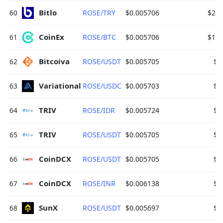
Bitlo 
60
ROSE/TRY
$0.005706
$2,2
CoinEx 
61
ROSE/BTC
$0.005706
$1,8
Bitcoiva 
62
ROSE/USDT
$0.005705
$8
Variational 
63
ROSE/USDC
$0.005703
$8
TRIV 
64
ROSE/IDR
$0.005724
$7
TRIV 
65
ROSE/USDT
$0.005705
$7
CoinDCX 
66
ROSE/USDT
$0.005705
$3
CoinDCX 
67
ROSE/INR
$0.006138
$3
SunX 
68
ROSE/USDT
$0.005697
$1