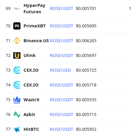
HyperPay 
69
ROSE/USDT
$0.005701
$1
Futures 
PrimeXBT 
70
ROSE/USDT
$0.005695
$
Binance.US 
71
ROSE/USDT
$0.006265
$
Ulink 
72
ROSE/USDT
$0.005697
$
CEX.IO 
73
ROSE/USD
$0.005725
$
CEX.IO 
74
ROSE/USDT
$0.005718
$
WazirX 
75
ROSE/USDT
$0.005555
Azbit 
76
ROSE/USDT
$0.005715
HitBTC 
77
ROSE/USDT
$0.005952