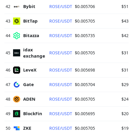
Bybit 
42
ROSE/USDT
$0.005706
$51,5
BitTap 
43
ROSE/USDT
$0.005705
$43,2
Bitazza 
44
ROSE/USDT
$0.005735
$42,3
idax 
45
ROSE/USDT
$0.005705
$31,6
exchange 
LeveX 
46
ROSE/USDT
$0.005698
$31,6
Gate 
47
ROSE/USDT
$0.005704
$29,6
ADEN 
48
ROSE/USDT
$0.005705
$24,4
BlockFin 
49
ROSE/USDT
$0.005695
$20,6
ZKE 
50
ROSE/USDT
$0.005705
$19,0