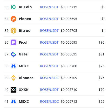
KuCoin 
33
ROSE/USDT
$0.005715
$11
Pionex 
34
ROSE/USDT
$0.005695
$11
Bitrue 
35
ROSE/USDT
$0.005705
$10
Picol 
36
ROSE/USDT
$0.005695
$96,9
Gate 
37
ROSE/USDT
$0.005695
$81,0
MEXC 
38
ROSE/USDT
$0.005700
$75,3
Binance 
39
ROSE/USDC
$0.005709
$75,1
XXKK 
40
ROSE/USDT
$0.005710
$70,9
MEXC 
41
ROSE/USDC
$0.005713
$55,1