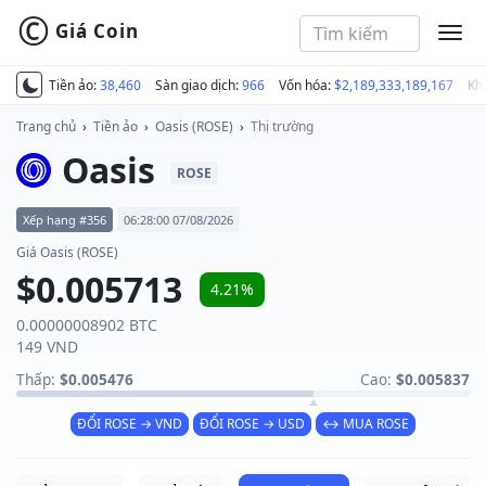
©
Giá Coin
MEN
Tiền ảo:
38,460
Sàn giao dịch:
966
Vốn hóa:
$2,189,333,189,167
Kh
Trang chủ
›
Tiền ảo
›
Oasis (ROSE)
›
Thị trường
Oasis
ROSE
Xếp hạng #356
06:28:00 07/08/2026
Giá Oasis (ROSE)
$0.005713
4.21%
0.00000008902 BTC
149 VND
Thấp:
$0.005476
Cao:
$0.005837
ĐỔI ROSE → VND
ĐỔI ROSE → USD
↔ MUA ROSE