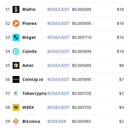
BloFin 
51
ROSE/USDT
$0.005685
$18,8
Pionex 
52
ROSE/USDT
$0.005695
$18,4
Bitget 
53
ROSE/USDT
$0.005710
$16,9
CoinEx 
54
ROSE/USDT
$0.005694
$14,6
Aster 
55
ROSE/USDT
$0.005685
$8,8
CoinUp.io 
56
ROSE/USDT
$0.005695
$7,5
Tokocrypto 
57
ROSE/USDT
$0.005705
$7,4
WEEX 
58
ROSE/USDT
$0.005705
$4,9
Bitcoiva 
59
ROSE/INR
$0.005961
$2,3