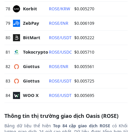
Korbit 
78
ROSE/KRW
$0.005270
ZebPay 
79
ROSE/INR
$0.006109
BitMart 
80
ROSE/USDT
$0.005222
Tokocrypto 
81
ROSE/USDC
$0.005710
Giottus 
82
ROSE/INR
$0.005561
Giottus 
83
ROSE/USDT
$0.005725
WOO X 
84
ROSE/USDT
$0.005695
Thông tin thị trường giao dịch Oasis (ROSE)
Bảng dữ liệu thể hiện
Top 84 cặp giao dịch ROSE
có Khối
lượng giao dịch 24 giờ cao nhất. Dữ liệu được tổng hợp từ