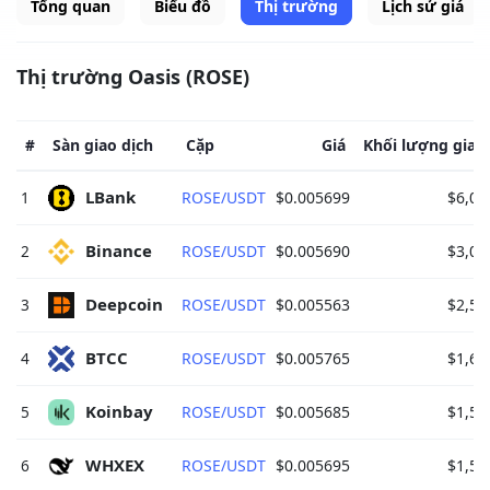
Tổng quan
Biểu đồ
Thị trường
Lịch sử giá
Thị trường Oasis (ROSE)
#
Sàn giao dịch
Cặp
Giá
Khối lượng giao 
LBank 
1
ROSE/USDT
$0.005699
$6,02
Binance 
2
ROSE/USDT
$0.005690
$3,03
Deepcoin 
3
ROSE/USDT
$0.005563
$2,59
BTCC 
4
ROSE/USDT
$0.005765
$1,68
Koinbay 
5
ROSE/USDT
$0.005685
$1,58
WHXEX 
6
ROSE/USDT
$0.005695
$1,55