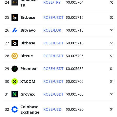
24
ROSE/TRY
$0.005704
$21
TR 
Bitbase 
25
ROSE/USDT
$0.005715
$20
Bitvavo 
26
ROSE/EUR
$0.005715
$18
Bitbase 
27
ROSE/USDT
$0.005718
$17
Bitrue 
28
ROSE/USDT
$0.005705
$17
Phemex 
29
ROSE/USDT
$0.005685
$16
XT.COM 
30
ROSE/USDT
$0.005705
$14
GroveX 
31
ROSE/USDT
$0.005705
$13
Coinbase 
32
ROSE/USD
$0.005720
$11
Exchange 