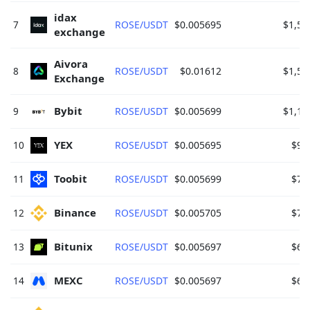
idax 
7
ROSE/USDT
$0.005695
$1,55
exchange 
Aivora 
8
ROSE/USDT
$0.01612
$1,50
Exchange 
Bybit 
9
ROSE/USDT
$0.005699
$1,10
YEX 
10
ROSE/USDT
$0.005695
$96
Toobit 
11
ROSE/USDT
$0.005699
$77
Binance 
12
ROSE/USDT
$0.005705
$70
Bitunix 
13
ROSE/USDT
$0.005697
$66
MEXC 
14
ROSE/USDT
$0.005697
$62