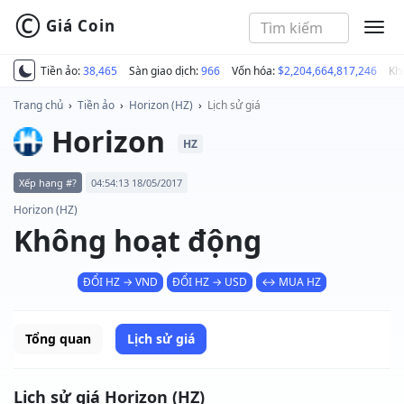
©
Giá Coin
MEN
Tiền ảo:
38,465
Sàn giao dịch:
966
Vốn hóa:
$2,204,664,817,246
Kh
Trang chủ
›
Tiền ảo
›
Horizon (HZ)
›
Lịch sử giá
Horizon
HZ
Xếp hạng #?
04:54:13 18/05/2017
Horizon (HZ)
Không hoạt động
ĐỔI HZ → VND
ĐỔI HZ → USD
↔ MUA HZ
Tổng quan
Lịch sử giá
Lịch sử giá Horizon (HZ)