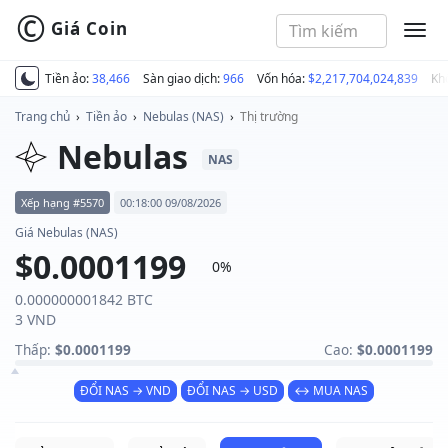
©
Giá Coin
MEN
Tiền ảo:
38,466
Sàn giao dịch:
966
Vốn hóa:
$2,217,704,024,839
Kh
Trang chủ
›
Tiền ảo
›
Nebulas (NAS)
›
Thị trường
Nebulas
NAS
Xếp hạng #5570
00:18:00 09/08/2026
Giá Nebulas (NAS)
$0.0001199
0%
0.000000001842 BTC
3 VND
Thấp:
$0.0001199
Cao:
$0.0001199
ĐỔI NAS → VND
ĐỔI NAS → USD
↔ MUA NAS