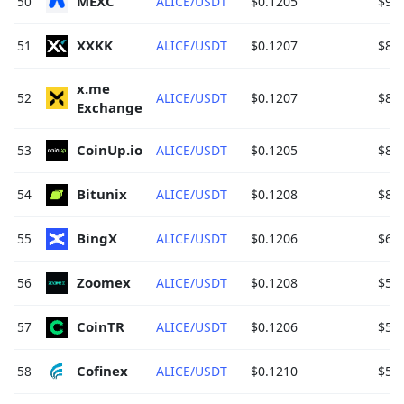
MEXC 
50
ALICE/USDT
$0.1205
$90,
XXKK 
51
ALICE/USDT
$0.1207
$88,
x.me 
52
ALICE/USDT
$0.1207
$87,
Exchange 
CoinUp.io 
53
ALICE/USDT
$0.1205
$87,
Bitunix 
54
ALICE/USDT
$0.1208
$83,
BingX 
55
ALICE/USDT
$0.1206
$63,
Zoomex 
56
ALICE/USDT
$0.1208
$55,
CoinTR 
57
ALICE/USDT
$0.1206
$51,
Cofinex 
58
ALICE/USDT
$0.1210
$50,