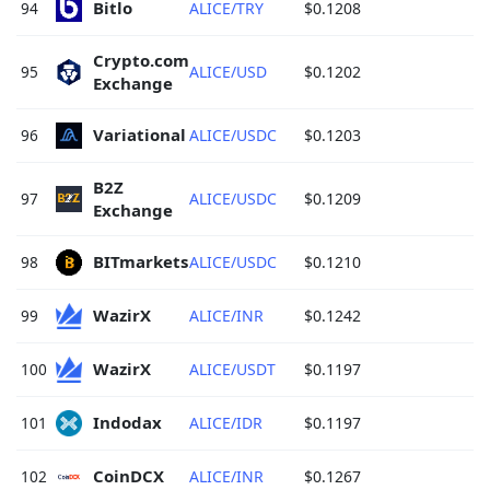
Bitlo 
94
ALICE/TRY
$0.1208
$
Crypto.com 
95
ALICE/USD
$0.1202
$
Exchange 
Variational 
96
ALICE/USDC
$0.1203
$
B2Z 
97
ALICE/USDC
$0.1209
$
Exchange 
BITmarkets 
98
ALICE/USDC
$0.1210
$
WazirX 
99
ALICE/INR
$0.1242
$
WazirX 
100
ALICE/USDT
$0.1197
$
Indodax 
101
ALICE/IDR
$0.1197
$
CoinDCX 
102
ALICE/INR
$0.1267
$