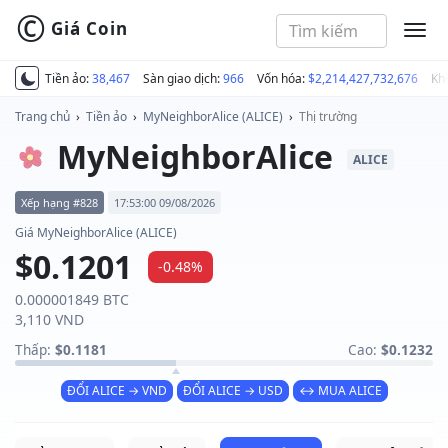
©
Giá Coin
MEN
Tiền ảo:
38,467
Sàn giao dịch:
966
Vốn hóa:
$2,214,427,732,676
Kh
Trang chủ
›
Tiền ảo
›
MyNeighborAlice (ALICE)
›
Thị trường
MyNeighborAlice
ALICE
Xếp hạng #828
17:53:00 09/08/2026
Giá MyNeighborAlice (ALICE)
$0.1201
-0.48%
0.000001849 BTC
3,110 VND
Thấp:
$0.1181
Cao:
$0.1232
ĐỔI ALICE → VND
ĐỔI ALICE → USD
↔ MUA ALICE