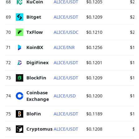
KuCoin 
68
ALICE/USDT
$0.1205
$28,
Bitget 
69
ALICE/USDT
$0.1209
$25,
TxFlow 
70
ALICE/USDC
$0.1210
$22,
KoinBX 
71
ALICE/INR
$0.1256
$18,
DigiFinex 
72
ALICE/USDT
$0.1201
$18,
BlockFin 
73
ALICE/USDT
$0.1209
$18,
Coinbase 
74
ALICE/USD
$0.1200
$17,
Exchange 
BloFin 
75
ALICE/USDT
$0.1189
$16,
Cryptomus 
76
ALICE/USDT
$0.1208
$9