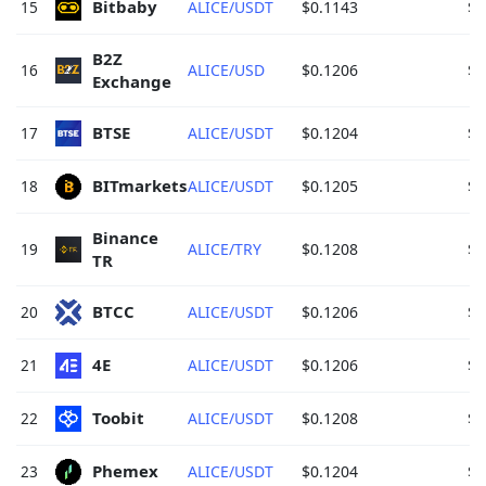
Bitbaby 
15
ALICE/USDT
$0.1143
$7
B2Z 
16
ALICE/USD
$0.1206
$7
Exchange 
BTSE 
17
ALICE/USDT
$0.1204
$7
BITmarkets 
18
ALICE/USDT
$0.1205
$6
Binance 
19
ALICE/TRY
$0.1208
$6
TR 
BTCC 
20
ALICE/USDT
$0.1206
$4
4E 
21
ALICE/USDT
$0.1206
$4
Toobit 
22
ALICE/USDT
$0.1208
$4
Phemex 
23
ALICE/USDT
$0.1204
$4