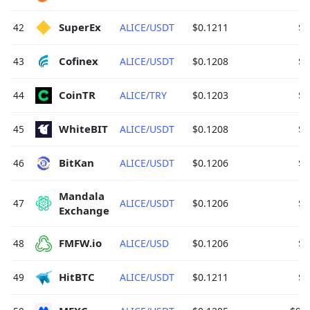
SuperEx 
42
ALICE/USDT
$0.1211
$1
Cofinex 
43
ALICE/USDT
$0.1208
$1
CoinTR 
44
ALICE/TRY
$0.1203
$1
WhiteBIT 
45
ALICE/USDT
$0.1208
$1
BitKan 
46
ALICE/USDT
$0.1206
$1
Mandala 
47
ALICE/USDT
$0.1206
$1
Exchange 
FMFW.io 
48
ALICE/USD
$0.1206
$1
HitBTC 
49
ALICE/USDT
$0.1211
$1