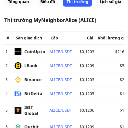
Tổng quan
Biểu đồ
Thị trường
Lịch sử giá
Thị trường MyNeighborAlice (ALICE)
#
Sàn giao dịch
Cặp
Giá
Khối lượng gia
CoinUp.io 
1
ALICE/USDT
$0.1203
$216,7
LBank 
2
ALICE/USDT
$0.1209
$5,0
Binance 
3
ALICE/USDT
$0.1203
$2,8
BitDelta 
4
ALICE/USDT
$0.1205
$1,6
IBIT 
5
ALICE/USDT
$0.1206
$1,3
Global 
Ourbit 
6
ALICE/USDT
$0.1209
$1,2