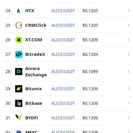
HTX 
24
ALICE/USDT
$0.1205
$3
CRMClick 
25
ALICE/USDT
$0.1205
$3
XT.COM 
26
ALICE/USDT
$0.1209
$2
BitradeX 
27
ALICE/USDT
$0.1204
$2
Aivora 
28
ALICE/USDT
$0.1099
$2
Exchange 
Bitunix 
29
ALICE/USDT
$0.1206
$2
Bitbase 
30
ALICE/USDT
$0.1206
$2
BYDFi 
31
ALICE/USDT
$0.1206
$2
MEXC 
32
ALICE/USDT
$0.1206
$1