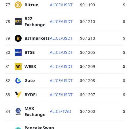
Bitrue 
77
ALICE/USDT
$0.1199
$8
B2Z 
78
ALICE/USDT
$0.1210
$5
Exchange 
BITmarkets 
79
ALICE/USDT
$0.1210
$5
BTSE 
80
ALICE/USDT
$0.1205
$5
WEEX 
81
ALICE/USDT
$0.1209
$5
Gate 
82
ALICE/USDT
$0.1208
$3
BYDFi 
83
ALICE/USDT
$0.1207
$3
MAX 
84
ALICE/TWD
$0.1200
$3
Exchange 
PancakeSwap 