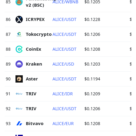
85
ALICE/WBNB
$0.1205
$3
v2 (BSC) 
ICRYPEX 
86
ALICE/USDT
$0.1228
$2
Tokocrypto 
87
ALICE/USDT
$0.1206
$2
CoinEx 
88
ALICE/USDT
$0.1208
$2
Kraken 
89
ALICE/USD
$0.1203
$1
Aster 
90
ALICE/USDT
$0.1194
$1
TRIV 
91
ALICE/IDR
$0.1209
$1
TRIV 
92
ALICE/USDT
$0.1206
$1
Bitvavo 
93
ALICE/EUR
$0.1208
$1