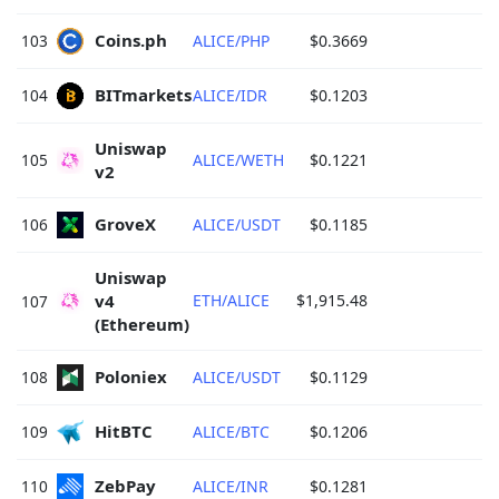
Coins.ph 
103
ALICE/PHP
$0.3669
$
BITmarkets 
104
ALICE/IDR
$0.1203
Uniswap 
105
ALICE/WETH
$0.1221
v2 
GroveX 
106
ALICE/USDT
$0.1185
Uniswap 
v4 
ETH/ALICE
$1,915.48
107
(Ethereum) 
Poloniex 
108
ALICE/USDT
$0.1129
HitBTC 
109
ALICE/BTC
$0.1206
ZebPay 
110
ALICE/INR
$0.1281