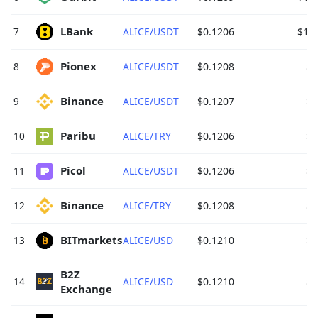
LBank 
7
ALICE/USDT
$0.1206
$1,2
Pionex 
8
ALICE/USDT
$0.1208
$9
Binance 
9
ALICE/USDT
$0.1207
$9
Paribu 
10
ALICE/TRY
$0.1206
$9
Picol 
11
ALICE/USDT
$0.1206
$8
Binance 
12
ALICE/TRY
$0.1208
$8
BITmarkets 
13
ALICE/USD
$0.1210
$7
B2Z 
14
ALICE/USD
$0.1210
$7
Exchange 