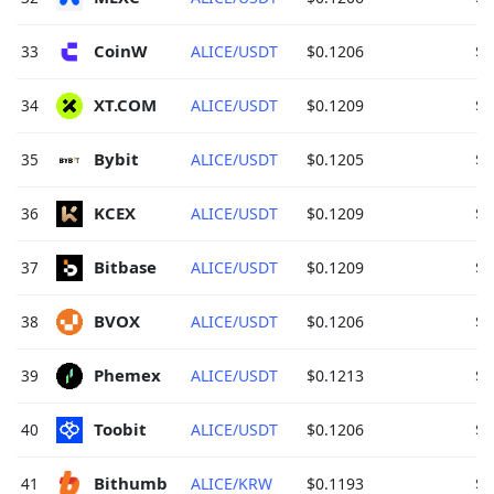
CoinW 
33
ALICE/USDT
$0.1206
$1
XT.COM 
34
ALICE/USDT
$0.1209
$1
Bybit 
35
ALICE/USDT
$0.1205
$1
KCEX 
36
ALICE/USDT
$0.1209
$1
Bitbase 
37
ALICE/USDT
$0.1209
$1
BVOX 
38
ALICE/USDT
$0.1206
$1
Phemex 
39
ALICE/USDT
$0.1213
$1
Toobit 
40
ALICE/USDT
$0.1206
$1
Bithumb 
41
ALICE/KRW
$0.1193
$1