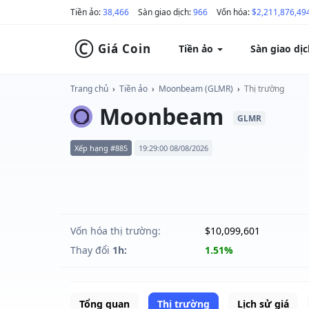
Tiền ảo:
38,466
Sàn giao dịch:
966
Vốn hóa:
$2,211,876,49
©
Giá Coin
Tiền ảo
Sàn giao dị
Trang chủ
›
Tiền ảo
›
Moonbeam (GLMR)
›
Thị trường
Moonbeam
GLMR
Xếp hạng #885
19:29:00 08/08/2026
Vốn hóa thị trường:
$10,099,601
Thay đổi
1h:
1.51%
Tổng quan
Thị trường
Lịch sử giá