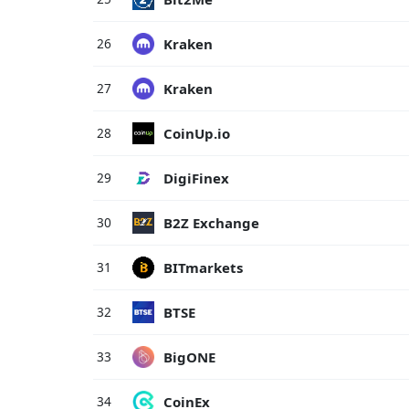
Kraken
26
Kraken
27
CoinUp.io
28
DigiFinex
29
B2Z Exchange
30
BITmarkets
31
BTSE
32
BigONE
33
CoinEx
34