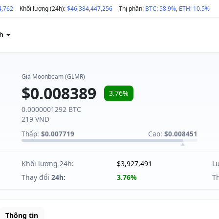
4,762
Khối lượng (24h):
$46,384,447,256
Thị phần:
BTC: 58.9%
,
ETH: 10.5%
ch
Giá Moonbeam (GLMR)
$0.008389
3.76%
0.0000001292 BTC
219 VND
Thấp:
$0.007719
Cao:
$0.008451
Khối lượng 24h:
$3,927,491
L
Thay đổi
24h:
3.76%
T
Thông tin