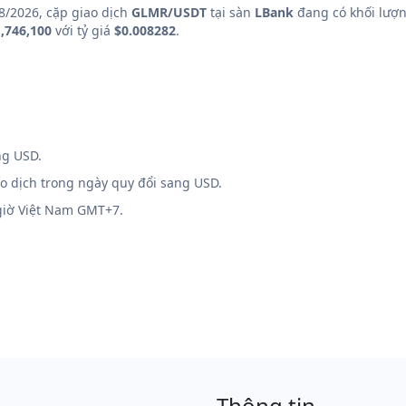
8/2026, cặp giao dịch
GLMR/USDT
tại sàn
LBank
đang có khối lượn
,746,100
với tỷ giá
$0.008282
.
ng USD.
ao dịch trong ngày quy đổi sang USD.
 giờ Việt Nam GMT+7.
Thông tin