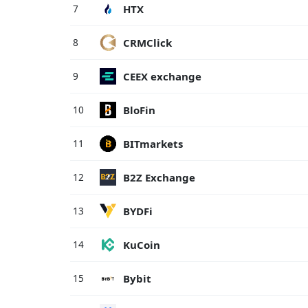
HTX
7
CRMClick
8
CEEX exchange
9
BloFin
10
BITmarkets
11
B2Z Exchange
12
BYDFi
13
KuCoin
14
Bybit
15