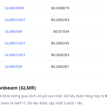
GLMR/KRW
$0.008879
GLMR/USDT
$0.008283
GLMR/INR
$0.01034
GLMR/USDT
$0.008245
GLMR/USDT
$0.008283
GLMR/IDR
$0.008281
oonbeam (GLMR)
ó Khối lượng giao dịch 24 giờ cao nhất. Dữ liệu được tổng hợp từ
9
ệt Nam là GMT+7. Dữ liệu được cập nhật 5 phút / lần.