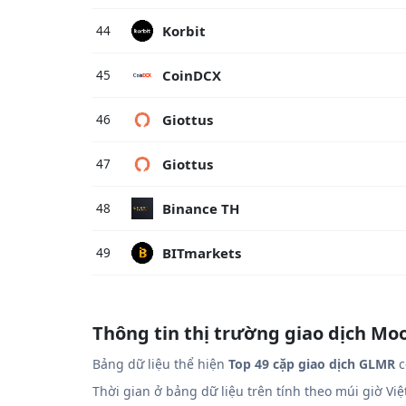
Korbit
44
CoinDCX
45
Giottus
46
Giottus
47
Binance TH
48
BITmarkets
49
Thông tin thị trường giao dịch M
Bảng dữ liệu thể hiện
Top 49 cặp giao dịch GLMR
c
Thời gian ở bảng dữ liệu trên tính theo múi giờ Vi