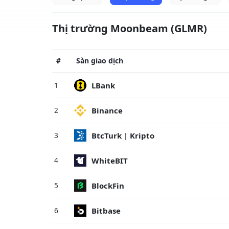
Thị trường Moonbeam (GLMR)
#
Sàn giao dịch
LBank
1
Binance
2
BtcTurk | Kripto
3
WhiteBIT
4
BlockFin
5
Bitbase
6