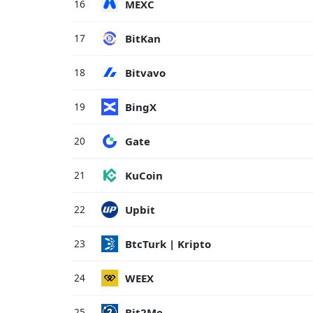
MEXC
16
BitKan
17
Bitvavo
18
BingX
19
Gate
20
KuCoin
21
Upbit
22
BtcTurk | Kripto
23
WEEX
24
Bit2Me
25