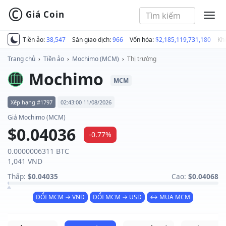
©
Giá Coin
MEN
Tiền ảo:
38,547
Sàn giao dịch:
966
Vốn hóa:
$2,185,119,731,180
Kh
Trang chủ
›
Tiền ảo
›
Mochimo (MCM)
›
Thị trường
Mochimo
MCM
Xếp hạng #1797
02:43:00 11/08/2026
Giá Mochimo (MCM)
$0.04036
-0.77%
0.0000006311 BTC
1,041 VND
Thấp:
$0.04035
Cao:
$0.04068
ĐỔI MCM → VND
ĐỔI MCM → USD
↔ MUA MCM