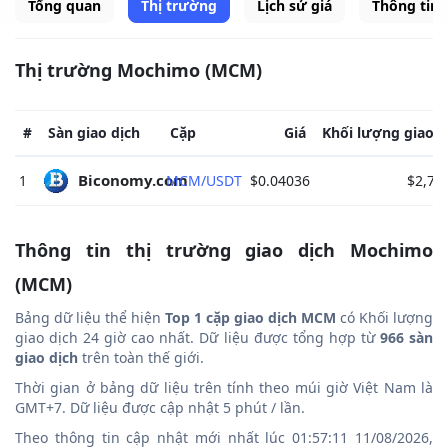
Tổng quan
Thị trường
Lịch sử giá
Thông tin
Thị trường Mochimo (MCM)
#
Sàn giao dịch
Cặp
Giá
Khối lượng giao d
Biconomy.com 
1
MCM/USDT
$0.04036
$2,76
Thông tin thị trường giao dịch Mochimo
(MCM)
Bảng dữ liệu thể hiện
Top 1 cặp giao dịch MCM
có Khối lượng
giao dịch 24 giờ cao nhất. Dữ liệu được tổng hợp từ
966 sàn
giao dịch
trên toàn thế giới.
Thời gian ở bảng dữ liệu trên tính theo múi giờ Việt Nam là
GMT+7. Dữ liệu được cập nhật 5 phút / lần.
Theo thông tin cập nhật mới nhất lúc 01:57:11 11/08/2026,