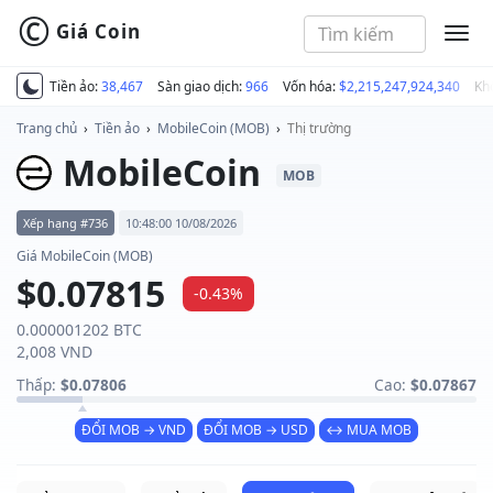
©
Giá Coin
MEN
Tiền ảo:
38,467
Sàn giao dịch:
966
Vốn hóa:
$2,215,247,924,340
Kh
Trang chủ
›
Tiền ảo
›
MobileCoin (MOB)
›
Thị trường
MobileCoin
MOB
Xếp hạng #736
10:48:00 10/08/2026
Giá MobileCoin (MOB)
$0.07815
-0.43%
0.000001202 BTC
2,008 VND
Thấp:
$0.07806
Cao:
$0.07867
ĐỔI MOB → VND
ĐỔI MOB → USD
↔ MUA MOB