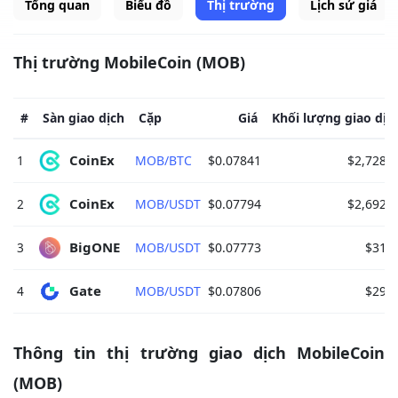
Tổng quan
Biểu đồ
Thị trường
Lịch sử giá
Thị trường MobileCoin (MOB)
#
Sàn giao dịch
Cặp
Giá
Khối lượng giao dịc
CoinEx 
1
MOB/BTC
$0.07841
$2,728.9
CoinEx 
2
MOB/USDT
$0.07794
$2,692.4
BigONE 
3
MOB/USDT
$0.07773
$31.5
Gate 
4
MOB/USDT
$0.07806
$29.8
Thông tin thị trường giao dịch MobileCoin
(MOB)