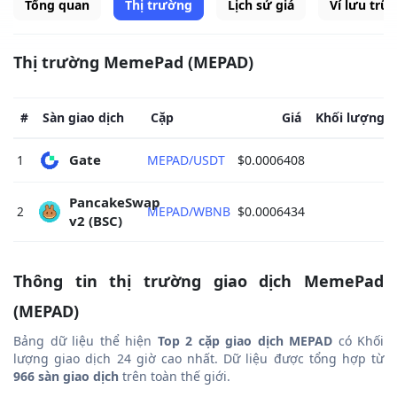
Tổng quan
Thị trường
Lịch sử giá
Ví lưu trữ
Thị trường MemePad (MEPAD)
#
Sàn giao dịch
Cặp
Giá
Khối lượng g
Gate 
1
MEPAD/USDT
$0.0006408
PancakeSwap 
2
MEPAD/WBNB
$0.0006434
v2 (BSC) 
Thông tin thị trường giao dịch MemePad
(MEPAD)
Bảng dữ liệu thể hiện
Top 2 cặp giao dịch MEPAD
có Khối
lượng giao dịch 24 giờ cao nhất. Dữ liệu được tổng hợp từ
966 sàn giao dịch
trên toàn thế giới.