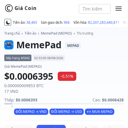
©
Giá Coin
MEN
Tiền ảo:
38,465
Sàn giao dịch:
966
Vốn hóa:
$2,207,283,440,871
Kh
Trang chủ
›
Tiền ảo
›
MemePad (MEPAD)
›
Thị trường
MemePad
MEPAD
Xếp hạng #5042
02:53:00 08/08/2026
Giá MemePad (MEPAD)
$0.0006395
-0.51%
0.000000009853 BTC
17 VND
Thấp:
$0.0006393
Cao:
$0.0006428
ĐỔI MEPAD → VND
ĐỔI MEPAD → USD
↔ MUA MEPAD